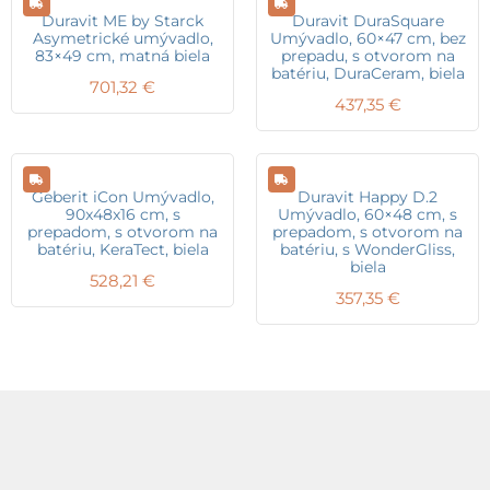
Duravit ME by Starck
Duravit DuraSquare
Asymetrické umývadlo,
Umývadlo, 60×47 cm, bez
83×49 cm, matná biela
prepadu, s otvorom na
batériu, DuraCeram, biela
701,32
€
437,35
€
Geberit iCon Umývadlo,
Duravit Happy D.2
90x48x16 cm, s
Umývadlo, 60×48 cm, s
prepadom, s otvorom na
prepadom, s otvorom na
batériu, KeraTect, biela
batériu, s WonderGliss,
biela
528,21
€
357,35
€