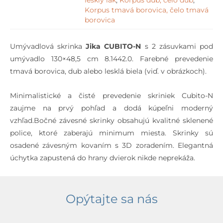
lesklý lak
,
Korpus dub, čelo dub
,
Korpus tmavá borovica, čelo tmavá
borovica
Umývadlová skrinka
Jika CUBITO-N
s 2 zásuvkami pod
umývadlo 130×48,5 cm 8.1442.0. Farebné prevedenie
tmavá borovica, dub alebo lesklá biela (viď. v obrázkoch).
Minimalistické a čisté prevedenie skriniek Cubito-N
zaujme na prvý pohľad a dodá kúpeľni moderný
vzhľad.Bočné závesné skrinky obsahujú kvalitné sklenené
police, ktoré zaberajú minimum miesta. Skrinky sú
osadené závesným kovaním s 3D zoradením. Elegantná
úchytka zapustená do hrany dvierok nikde neprekáža.
Opýtajte sa nás