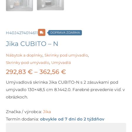
H40J4274014611
DOPRAVA ZDARMA
Jika CUBITO – N
Nábytok a doplnky
,
Skrinky pod umývadlo
,
Skrinky pod umývadlo
,
Umývadlá
Price
292,83
€
–
362,56
€
range:
Umývadlová skrinka Jika CUBITO-N s 2 zásuvkami pod
umývadlo 130×48,5 cm 8.1442.0. Farebné prevedenie viď. v
292,83 €
obrázkoch.
through
Značka / výrobca:
Jika
362,56 €
Termín dodania:
obvykle od 7 dní do 2 týždňov