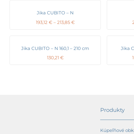
Jika CUBITO – N
Price
193,12
€
–
213,85
€
range:
193,12 €
through
213,85 €
Jika CUBITO – N 160,1 – 210 cm
Jika 
130,21
€
Produkty
Kúpeľňové obkl