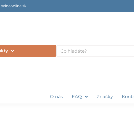
pelneonline.sk
Vyhľadať
ukty
O nás
FAQ
Značky
Kont