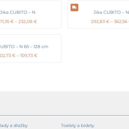
Jika CUBITO – N
Jika CUBITO – N
Price
211,35
€
–
232,08
€
292,83
€
–
362,56
range:
211,35 €
through
232,08 €
CUBITO – N 65 – 128 cm
Price
102,73
€
–
109,73
€
range:
102,73 €
through
109,73 €
ady a dlažby
Toalety a bidety