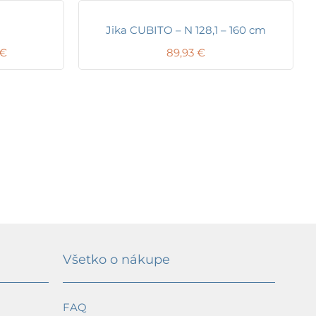
Jika CUBITO – N 128,1 – 160 cm
Price
€
89,93
€
range:
292,83 €
through
362,56 €
Všetko o nákupe
FAQ