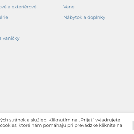
ové a exteriérové
Vane
érie
Nábytok a doplnky
a vaničky
h stránok a služieb. Kliknutím na „Prijať“ vyjadrujete
c cookies, ktoré nám pomáhajú pri prevádzke kliknite na