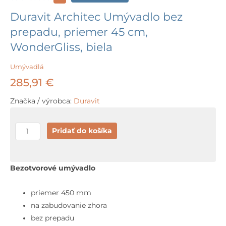
Duravit Architec Umývadlo bez
prepadu, priemer 45 cm,
WonderGliss, biela
Umývadlá
285,91
€
Značka / výrobca:
Duravit
množstvo
Pridať do košíka
Duravit
Architec
Umývadlo
Bezotvorové umývadlo
bez
prepadu,
priemer 450 mm
priemer
na zabudovanie zhora
45
bez prepadu