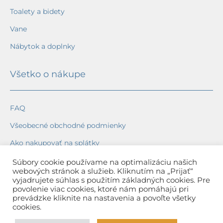
Toalety a bidety
Vane
Nábytok a doplnky
Všetko o nákupe
FAQ
Všeobecné obchodné podmienky
Ako nakupovať na splátky
Ochrana osobných údajov
Súbory cookie používame na optimalizáciu našich
webových stránok a služieb. Kliknutím na „Prijať“
Reklamačný poriadok
vyjadrujete súhlas s použitím základných cookies. Pre
povolenie viac cookies, ktoré nám pomáhajú pri
Spôsob a cena dopravy
prevádzke kliknite na nastavenia a povoľte všetky
cookies.
Dodacie lehoty