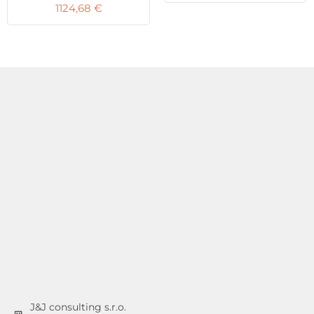
1124,68
€
J&J consulting s.r.o.