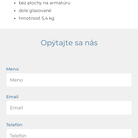
cm,
bez plochy na armatúru
WonderGliss,
dole glazované
biela
hmotnosť 5,4 kg
Opýtajte sa nás
Meno
Email
Telefón