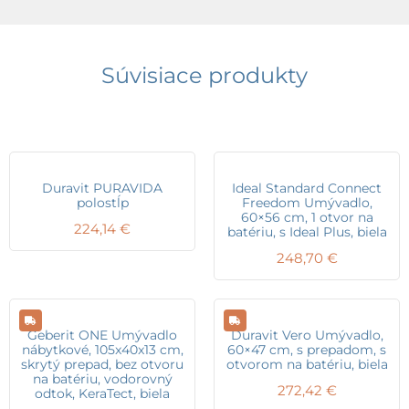
Súvisiace produkty
Duravit PURAVIDA
Ideal Standard Connect
polostĺp
Freedom Umývadlo,
60×56 cm, 1 otvor na
224,14
€
batériu, s Ideal Plus, biela
248,70
€
Geberit ONE Umývadlo
Duravit Vero Umývadlo,
nábytkové, 105x40x13 cm,
60×47 cm, s prepadom, s
skrytý prepad, bez otvoru
otvorom na batériu, biela
na batériu, vodorovný
272,42
€
odtok, KeraTect, biela