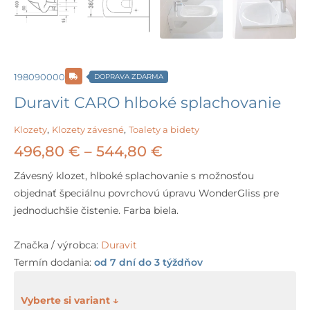
198090000
DOPRAVA ZDARMA
Duravit CARO hlboké splachovanie
Klozety
,
Klozety závesné
,
Toalety a bidety
Price
496,80
€
–
544,80
€
range:
Závesný klozet, hlboké splachovanie s možnosťou
objednať špeciálnu povrchovú úpravu WonderGliss pre
496,80 €
jednoduchšie čistenie. Farba biela.
through
Značka / výrobca:
Duravit
544,80 €
Termín dodania:
od 7 dní do 3 týždňov
množstvo