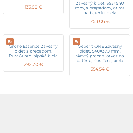
Závesný bidet, 355×540
133,82
€
mm, s prepadom, otvor
na batériu, biela
258,06
€
Grohe Essence Závesný
Geberit ONE Závesný
bidet s prepadom,
bidet, 540×370 mm,
PureGuard, alpská biela
skrytý prepad, otvor na
batériu, KeraTect, biela
292,20
€
554,54
€