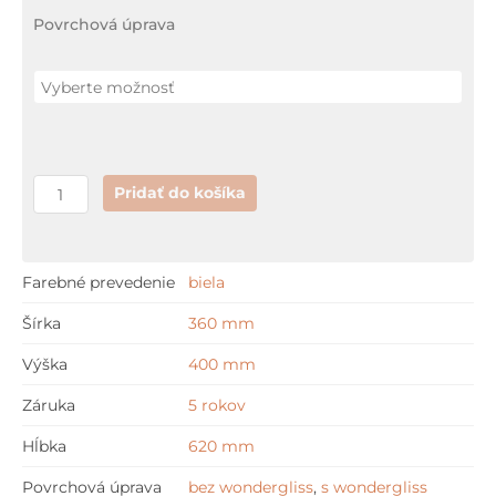
Duravit
Povrchová úprava
CARO
hlboké
splachovanie
Pridať do košíka
Farebné prevedenie
biela
Šírka
360 mm
Výška
400 mm
Záruka
5 rokov
Hĺbka
620 mm
Povrchová úprava
bez wondergliss
,
s wondergliss