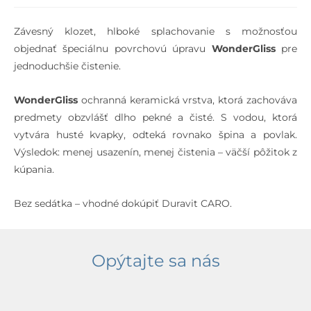
Závesný klozet, hlboké splachovanie s možnosťou
objednať špeciálnu povrchovú úpravu
WonderGliss
pre
jednoduchšie čistenie.
WonderGliss
ochranná keramická vrstva, ktorá zachováva
predmety obzvlášť dlho pekné a čisté. S vodou, ktorá
vytvára husté kvapky, odteká rovnako špina a povlak.
Výsledok: menej usazenín, menej čistenia – väčší pôžitok z
kúpania.
Bez sedátka – vhodné dokúpiť Duravit CARO.
Opýtajte sa nás