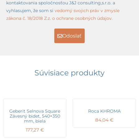
kontaktovania spoločnosťou J&J consulting,s.r.o. a
vyhlasujem, že som si
vedomý svojich práv v zmysle
zákona č. 18/2018 Z.z. o ochrane osobných údajov.
Odoslať
Súvisiace produkty
Geberit Selnova Square
Roca KHROMA
Závesný bidet, 540×350
84,04
€
mm, biela
177,27
€