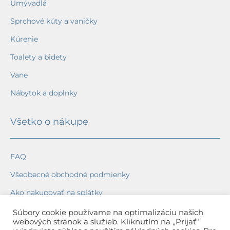
Umývadlá
Sprchové kúty a vaničky
Kúrenie
Toalety a bidety
Vane
Nábytok a doplnky
Všetko o nákupe
FAQ
Všeobecné obchodné podmienky
Ako nakupovať na splátky
Ochrana osobných údajov
Súbory cookie používame na optimalizáciu našich
webových stránok a služieb. Kliknutím na „Prijať“
Reklamačný poriadok