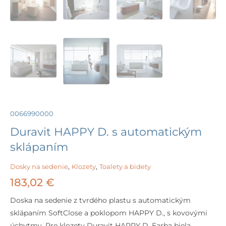
0066990000
Duravit HAPPY D. s automatickým
sklápaním
Dosky na sedenie
,
Klozety
,
Toalety a bidety
183,02
€
Doska na sedenie z tvrdého plastu s automatickým
sklápaním SoftClose a poklopom HAPPY D., s kovovými
úchytmy. Pre klozety Duravit HAPPY D. Farba biela.