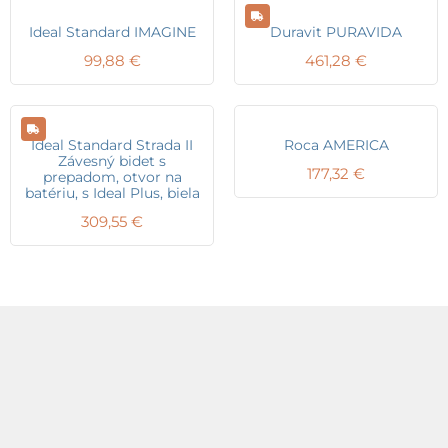
Ideal Standard IMAGINE
Duravit PURAVIDA
99,88
€
461,28
€
Ideal Standard Strada II
Roca AMERICA
Závesný bidet s
177,32
€
prepadom, otvor na
batériu, s Ideal Plus, biela
309,55
€