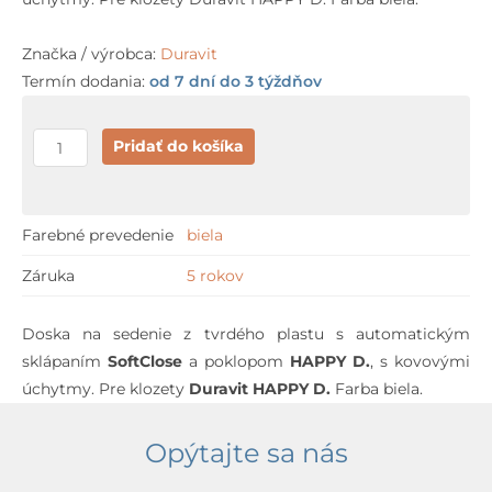
Značka / výrobca:
Duravit
Termín dodania:
od 7 dní do 3 týždňov
množstvo
Pridať do košíka
Duravit
HAPPY
D.
Farebné prevedenie
biela
s
Záruka
5 rokov
automatickým
sklápaním
Doska na sedenie z tvrdého plastu s automatickým
sklápaním
SoftClose
a poklopom
HAPPY D.
, s kovovými
úchytmy. Pre klozety
Duravit
HAPPY D.
Farba biela.
Opýtajte sa nás