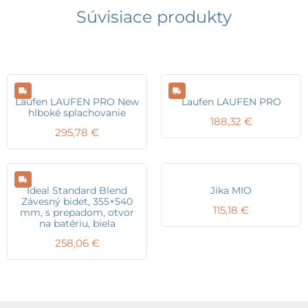
Súvisiace produkty
Laufen LAUFEN PRO New
Laufen LAUFEN PRO
hlboké splachovanie
188,32
€
295,78
€
Ideal Standard Blend
Jika MIO
Závesný bidet, 355×540
115,18
€
mm, s prepadom, otvor
na batériu, biela
258,06
€