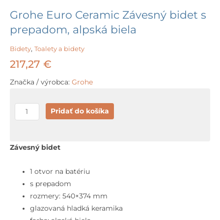
Grohe Euro Ceramic Závesný bidet s
prepadom, alpská biela
Bidety
,
Toalety a bidety
217,27
€
Značka / výrobca:
Grohe
množstvo
Pridať do košíka
Grohe
Euro
Ceramic
Závesný bidet
Závesný
bidet
1 otvor na batériu
s
s prepadom
prepadom,
rozmery: 540×374 mm
alpská
glazovaná hladká keramika
biela