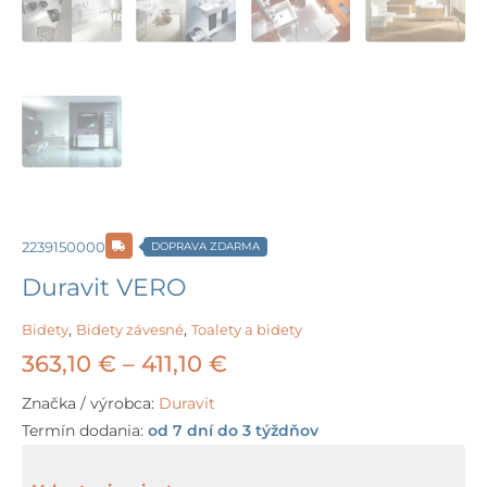
2239150000
DOPRAVA ZDARMA
Duravit VERO
Bidety
,
Bidety závesné
,
Toalety a bidety
Price
363,10
€
–
411,10
€
range:
Značka / výrobca:
Duravit
Termín dodania:
od 7 dní do 3 týždňov
363,10 €
through