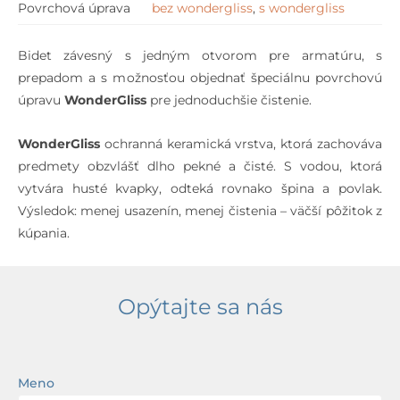
Povrchová úprava
bez wondergliss
,
s wondergliss
Bidet závesný s jedným otvorom pre armatúru, s
prepadom a s možnosťou objednať špeciálnu povrchovú
úpravu
WonderGliss
pre jednoduchšie čistenie.
WonderGliss
ochranná keramická vrstva, ktorá zachováva
predmety obzvlášť dlho pekné a čisté. S vodou, ktorá
vytvára husté kvapky, odteká rovnako špina a povlak.
Výsledok: menej usazenín, menej čistenia – väčší pôžitok z
kúpania.
Opýtajte sa nás
Meno