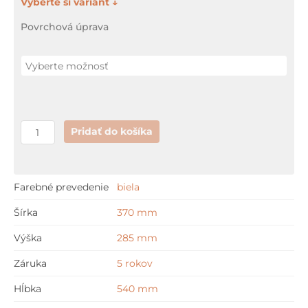
množstvo
Duravit
411,10 €
Povrchová úprava
VERO
Pridať do košíka
Farebné prevedenie
biela
Šírka
370 mm
Výška
285 mm
Záruka
5 rokov
Hĺbka
540 mm