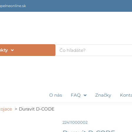
pelneonline.sk
Vyhľadať
ukty
O nás
FAQ
Značky
Kont
tojace
Duravit D-CODE
22411000002