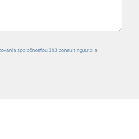
ania spoločnosťou J&J consulting,s.r.o. a