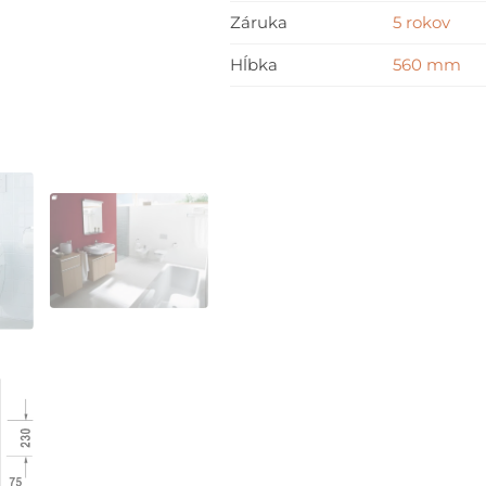
Záruka
5 rokov
Hĺbka
560 mm