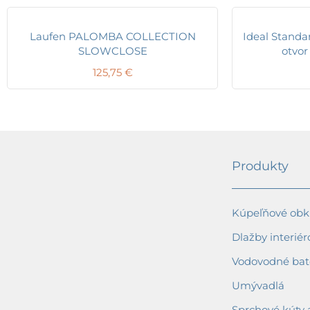
Laufen PALOMBA COLLECTION
Ideal Standar
SLOWCLOSE
otvor
125,75
€
Produkty
Kúpeľňové obkl
Dlažby interiér
Vodovodné bat
Umývadlá
Sprchové kúty 