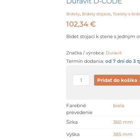
Duravit D-CODE
,
,
Bidety
Bidety stojace
Toalety a bid
102,34
€
Bidet stojací k stene s jedným 
Značka / výrobca:
Duravit
Termín dodania:
od 7 dní do 3 
množstvo
Pridať do košíka
Duravit
D-
CODE
Farebné
biela
prevedenie
Šírka
360 mm
Výška
385 mm