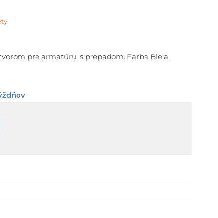
ety
otvorom pre armatúru, s prepadom. Farba Biela.
týždňov