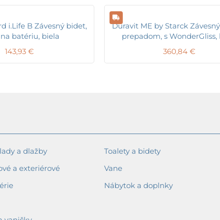
d i.Life B Závesný bidet,
Duravit ME by Starck Závesný
 na batériu, biela
prepadom, s WonderGliss, 
143,93
€
360,84
€
ady a dlažby
Toalety a bidety
ové a exteriérové
Vane
érie
Nábytok a doplnky
a vaničky