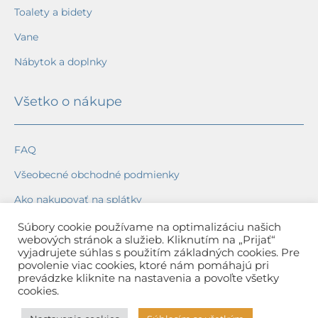
Toalety a bidety
Vane
Nábytok a doplnky
Všetko o nákupe
FAQ
Všeobecné obchodné podmienky
Ako nakupovať na splátky
Ochrana osobných údajov
Súbory cookie používame na optimalizáciu našich
webových stránok a služieb. Kliknutím na „Prijať“
Reklamačný poriadok
vyjadrujete súhlas s použitím základných cookies. Pre
povolenie viac cookies, ktoré nám pomáhajú pri
Spôsob a cena dopravy
prevádzke kliknite na nastavenia a povoľte všetky
cookies.
Dodacie lehoty