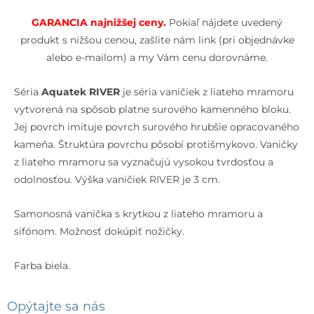
GARANCIA najnižšej cen
y.
Pokiaľ nájdete uvedený
produkt s nižšou cenou, zašlite nám link (pri objednávke
alebo e-mailom) a my Vám cenu dorovnáme.
Séria
Aquatek RIVER
je séria vaničiek z liateho mramoru
vytvorená na spôsob platne surového kamenného bloku.
Jej povrch imituje povrch surového hrubšie opracovaného
kameňa. Štruktúra povrchu pôsobí protišmykovo. Vaničky
z liateho mramoru sa vyznačujú vysokou tvrdosťou a
odolnosťou. Výška vaničiek RIVER je 3 cm.
Samonosná vanička s krytkou z liateho mramoru a
sifónom. Možnosť dokúpiť nožičky.
Farba biela.
Opýtajte sa nás