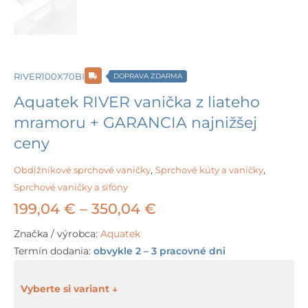
RIVER100X70BI
DOPRAVA ZDARMA
Aquatek RIVER vanička z liateho
mramoru + GARANCIA najnižšej
ceny
Obdlžníkové sprchové vaničky
,
Sprchové kúty a vaničky
,
Sprchové vaničky a sifóny
Price
199,04
€
–
350,04
€
range:
Značka / výrobca:
Aquatek
Termín dodania:
obvykle 2 – 3 pracovné dni
199,04 €
through
množstvo
Aquatek