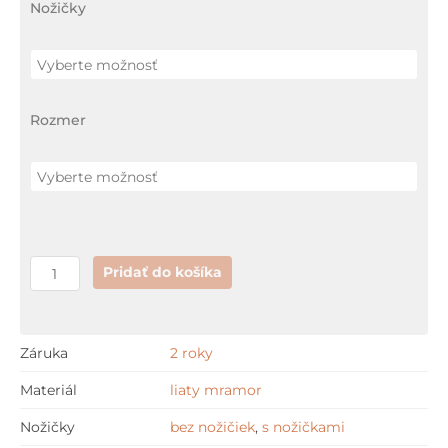
350,04 €
Nožičky
RIVER
vanička
z
liateho
Rozmer
mramoru
+
GARANCIA
najnižšej
ceny
Pridať do košíka
Záruka
2 roky
Materiál
liaty mramor
Nožičky
bez nožičiek
,
s nožičkami