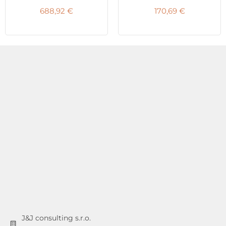
688,92
€
170,69
€
J&J consulting s.r.o.