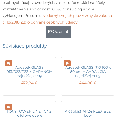
osobných údajov uvedených v tomto formulári na účely
kontaktovania spoločnosťou J&J consulting,s.r.o. a
vyhlasujem, že som si
vedomý svojich práv v zmysle zákona
č. 18/2018 Z.z. o ochrane osobných údajov.
Odoslať
Súvisiace produkty
Aquatek GLASS
Aquatek GLASS R10 100 x
R13/R23/R33 + GARANCIA
80 cm + GARANCIA
najnižšej ceny
najnižšej ceny
472,24
€
444,80
€
Roth TOWER LINE TCN2
Alcaplast APZ4 FLEXIBLE
krídlové dvere
Low