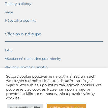
Toalety a bidety
Vane
Nábytok a doplnky
Všetko o nákupe
FAQ
Všeobecné obchodné podmienky
Ako nakupovať na splátky
Ochrana osobných údajov
Súbory cookie používame na optimalizáciu našich
webových stránok a služieb. Kliknutím na „Prijať“
Reklamačný poriadok
vyjadrujete súhlas s použitím základných cookies. Pre
povolenie viac cookies, ktoré nám pomáhajú pri
Spôsob a cena dopravy
prevádzke kliknite na nastavenia a povoľte všetky
cookies.
Dodacie lehoty
Nastavenia cookies
Súhlasím so všetkým