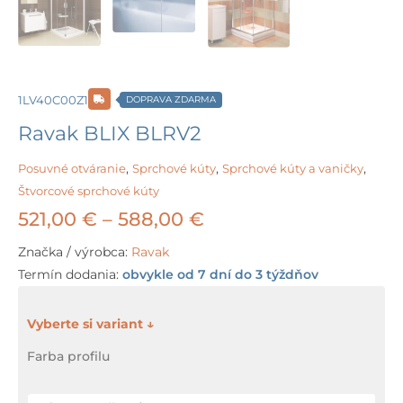
1LV40C00Z1
DOPRAVA ZDARMA
Ravak BLIX BLRV2
Posuvné otváranie
,
Sprchové kúty
,
Sprchové kúty a vaničky
,
Štvorcové sprchové kúty
Price
521,00
€
–
588,00
€
range:
Značka / výrobca:
Ravak
Termín dodania:
obvykle od 7 dní do 3 týždňov
521,00 €
through
množstvo
Ravak
588,00 €
Farba profilu
BLIX
BLRV2