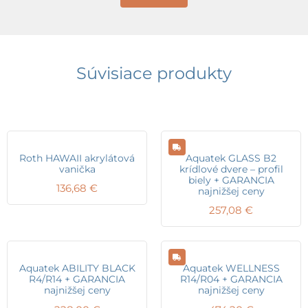
Súvisiace produkty
Roth HAWAII akrylátová
Aquatek GLASS B2
vanička
krídlové dvere – profil
biely + GARANCIA
136,68
€
najnižšej ceny
257,08
€
Aquatek ABILITY BLACK
Aquatek WELLNESS
R4/R14 + GARANCIA
R14/R04 + GARANCIA
najnižšej ceny
najnižšej ceny