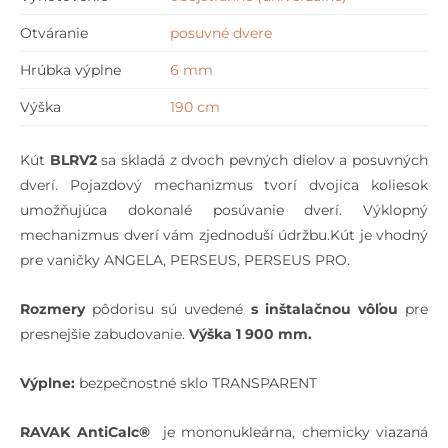
Otváranie
posuvné dvere
Hrúbka výplne
6 mm
Výška
190 cm
Kút
BLRV2
sa skladá z dvoch pevných dielov a posuvných
dverí. Pojazdový mechanizmus tvorí dvojica koliesok
umožňujúca dokonalé posúvanie dverí. Výklopný
mechanizmus dverí vám zjednoduší údržbu.Kút je vhodný
pre vaničky ANGELA, PERSEUS, PERSEUS PRO.
Rozmery
pôdorisu sú uvedené
s inštalačnou vôľou
pre
presnejšie zabudovanie.
Výška 1 900 mm.
Výplne:
bezpečnostné sklo TRANSPARENT
RAVAK AntiCalc®
je mononukleárna, chemicky viazaná