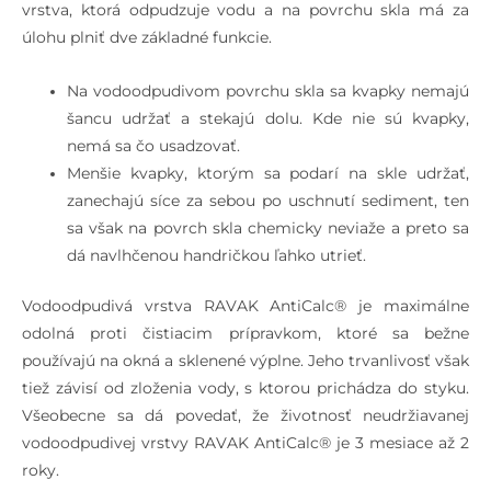
vrstva, ktorá odpudzuje vodu a na povrchu skla má za
úlohu plniť dve základné funkcie.
Na vodoodpudivom povrchu skla sa kvapky nemajú
šancu udržať a stekajú dolu. Kde nie sú kvapky,
nemá sa čo usadzovať.
Menšie kvapky, ktorým sa podarí na skle udržať,
zanechajú síce za sebou po uschnutí sediment, ten
sa však na povrch skla chemicky neviaže a preto sa
dá navlhčenou handričkou ľahko utrieť.
Vodoodpudivá vrstva RAVAK AntiCalc® je maximálne
odolná proti čistiacim prípravkom, ktoré sa bežne
používajú na okná a sklenené výplne. Jeho trvanlivosť však
tiež závisí od zloženia vody, s ktorou prichádza do styku.
Všeobecne sa dá povedať, že životnosť neudržiavanej
vodoodpudivej vrstvy RAVAK AntiCalc® je 3 mesiace až 2
roky.