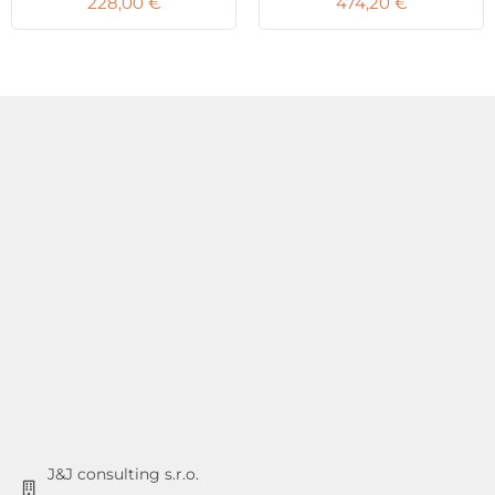
228,00
€
474,20
€
J&J consulting s.r.o.