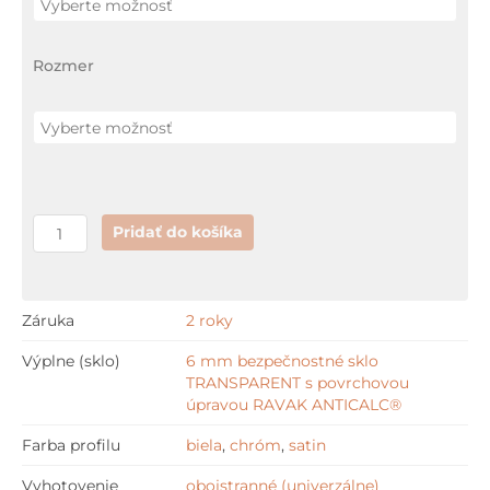
Rozmer
Pridať do košíka
Záruka
2 roky
Výplne (sklo)
6 mm bezpečnostné sklo
TRANSPARENT s povrchovou
úpravou RAVAK ANTICALC®
Farba profilu
biela
,
chróm
,
satin
Vyhotovenie
obojstranné (univerzálne)