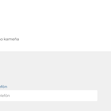
ého kameňa
efón