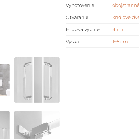
cm
Vyhotovenie
obojstranné
+
Otváranie
krídlove dv
GARANCIA
najnižšej
Hrúbka výplne
8 mm
ceny
Výška
195 cm