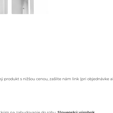
ý produkt s nižšou cenou, zašlite nám link (pri objednávk
tkým na zabudovanie do rohu.
Slovenský výrobok.