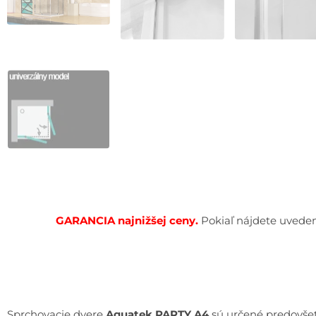
GARANCIA najnižšej cen
y.
Pokiaľ nájdete uveden
Sprchovacie dvere
Aquatek PARTY
A4
sú určené predovše