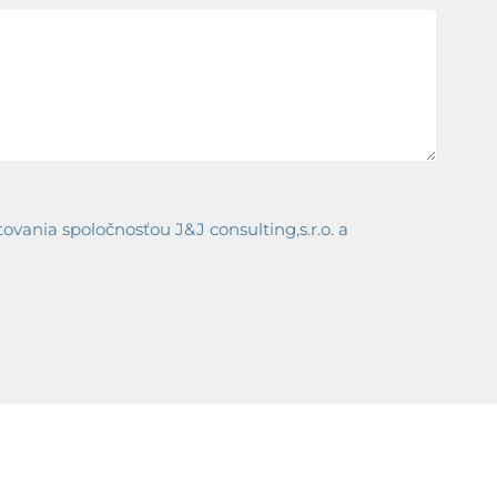
ania spoločnosťou J&J consulting,s.r.o. a