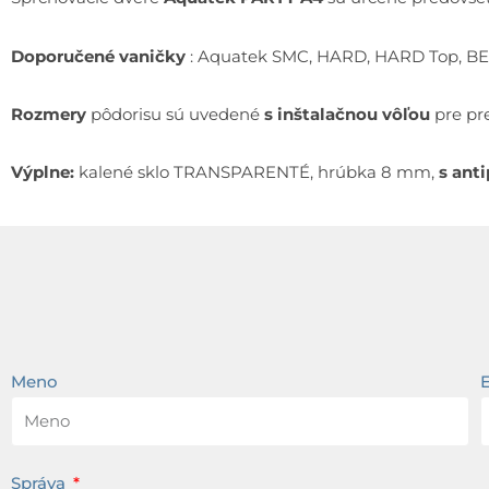
Doporučené vaničky
: Aquatek SMC, HARD, HARD Top, B
Rozmery
pôdorisu sú uvedené
s inštalačnou vôľou
pre pr
Výplne:
kalené sklo TRANSPARENTÉ, hrúbka 8 mm,
s ant
Meno
Správa