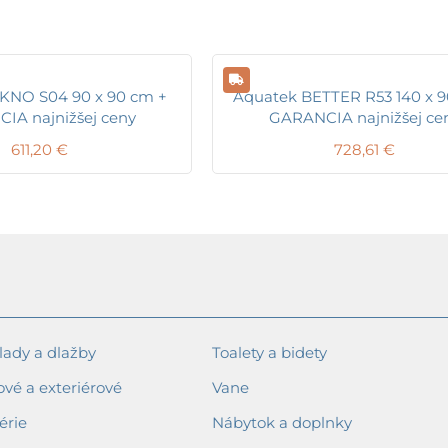
KNO S04 90 x 90 cm +
Aquatek BETTER R53 140 x 9
IA najnižšej ceny
GARANCIA najnižšej ce
611,20
€
728,61
€
ady a dlažby
Toalety a bidety
ové a exteriérové
Vane
érie
Nábytok a doplnky