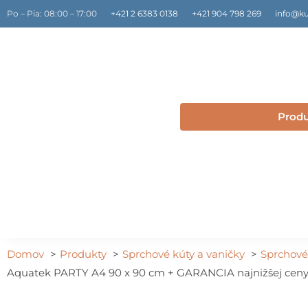
Preskočiť
Po – Pia: 08:00 – 17:00
+421 2 6383 0138
+421 904 798 269
info@ku
na
obsah
Prod
Domov
Produkty
Sprchové kúty a vaničky
Sprchové
Aquatek PARTY A4 90 x 90 cm + GARANCIA najnižšej cen