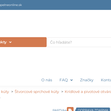
pelneonline.sk
Vyhľadať
ukty
O nás
FAQ
Značky
Kont
 kúty
Štvorcové sprchové kúty
Krídlové a pivotové otvár
y
PARTYA4
DOPRAVA ZDARMA