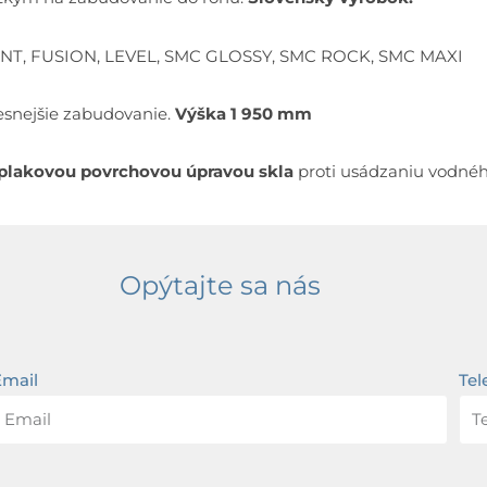
ENT, FUSION, LEVEL, SMC GLOSSY, SMC ROCK, SMC MAXI
esnejšie zabudovanie.
Výška 1 950 mm
iplakovou povrchovou úpravou skla
proti usádzaniu vodn
Opýtajte sa nás
Email
Tel