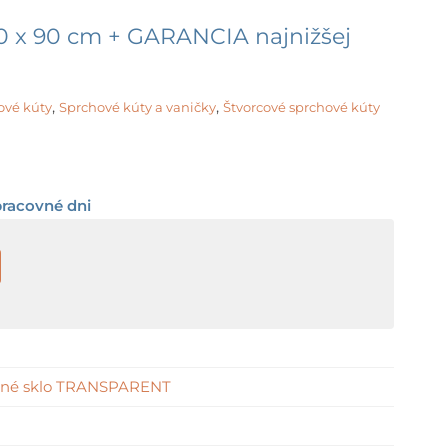
 x 90 cm + GARANCIA najnižšej
,
,
ové kúty
Sprchové kúty a vaničky
Štvorcové sprchové kúty
pracovné dni
tné sklo TRANSPARENT