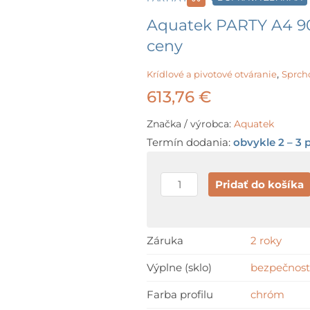
Aquatek PARTY A4 90
ceny
,
Krídlové a pivotové otváranie
Sprch
613,76
€
Značka / výrobca:
Aquatek
Termín dodania:
obvykle 2 – 3 
množstvo
Pridať do košíka
Aquatek
PARTY
A4
Záruka
2 roky
90
Výplne (sklo)
bezpečnos
x
90
Farba profilu
chróm