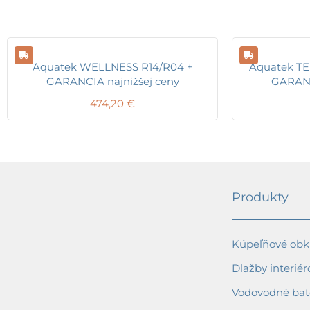
Aquatek WELLNESS R14/R04 +
Aquatek TE
GARANCIA najnižšej ceny
GARANC
474,20
€
Produkty
Kúpeľňové obkl
Dlažby interiér
Vodovodné bat