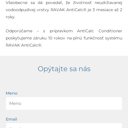
Všeobecne sa dá povedať, že životnosť neudržiavanej
vodoodpudivej vrstvy RAVAK AntiCalc® je 3 mesiace až 2
roky.
Odporúčame – s prípravkom AntiCalc Conditioner
poskytujeme záruku 10 rokov na plnú funkčnosť systému
RAVAK AntiCalc®.
Opýtajte sa nás
Meno
Email