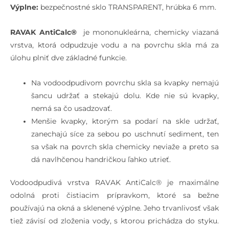
Výplne:
bezpečnostné sklo TRANSPARENT, hrúbka 6 mm.
RAVAK AntiCalc®
je mononukleárna, chemicky viazaná
vrstva, ktorá odpudzuje vodu a na povrchu skla má za
úlohu plniť dve základné funkcie.
Na vodoodpudivom povrchu skla sa kvapky nemajú
šancu udržať a stekajú dolu. Kde nie sú kvapky,
nemá sa čo usadzovať.
Menšie kvapky, ktorým sa podarí na skle udržať,
zanechajú síce za sebou po uschnutí sediment, ten
sa však na povrch skla chemicky neviaže a preto sa
dá navlhčenou handričkou ľahko utrieť.
Vodoodpudivá vrstva RAVAK AntiCalc® je maximálne
odolná proti čistiacim prípravkom, ktoré sa bežne
používajú na okná a sklenené výplne. Jeho trvanlivosť však
tiež závisí od zloženia vody, s ktorou prichádza do styku.