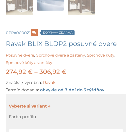
0PPA0C00Z1
DOPRAVA ZDARMA
Ravak BLIX BLDP2 posuvné dvere
Posuvné dvere
,
Sprchové dvere a zásteny
,
Sprchové kúty
,
Sprchové kúty a vaničky
Price
274,92
€
–
306,92
€
range:
Značka / výrobca:
Ravak
Termín dodania:
obvykle od 7 dní do 3 týždňov
274,92 €
through
množstvo
Ravak
306,92 €
Farba profilu
BLIX
BLDP2