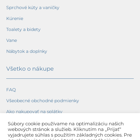
Sprchové kúty a vaničky
Kúrenie
Toalety a bidety
Vane
Nábytok a doplnky
Všetko o nákupe
FAQ
Všeobecné obchodné podmienky
Ako nakupovať na splátky
Ochrana osobných údajov
Súbory cookie používame na optimalizáciu našich
webových stránok a služieb. Kliknutím na „Prijať“
Reklamačný poriadok
vyjadrujete súhlas s použitím základných cookies. Pre