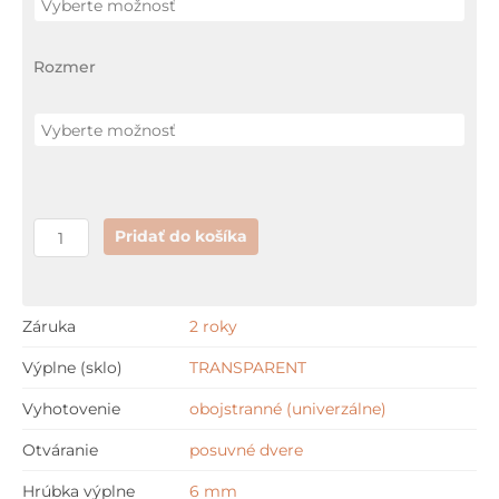
posuvné
dvere
Rozmer
Pridať do košíka
Záruka
2 roky
Výplne (sklo)
TRANSPARENT
Vyhotovenie
obojstranné (univerzálne)
Otváranie
posuvné dvere
Hrúbka výplne
6 mm