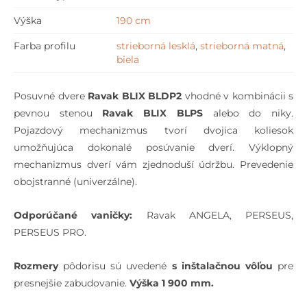
Výška
190 cm
Farba profilu
strieborná lesklá
,
strieborná matná
,
biela
Posuvné dvere
Ravak BLIX BLDP2
vhodné v kombinácii s
pevnou stenou
Ravak BLIX BLPS
alebo do niky.
Pojazdový mechanizmus tvorí dvojica koliesok
umožňujúca dokonalé posúvanie dverí. Výklopný
mechanizmus dverí vám zjednoduší údržbu. Prevedenie
obojstranné (univerzálne).
Odporúčané vaničky:
Ravak ANGELA, PERSEUS,
PERSEUS PRO.
Rozmery
pôdorisu sú uvedené
s inštalačnou vôľou
pre
presnejšie zabudovanie.
Výška 1 900 mm.