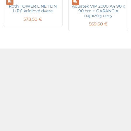
Roth TOWER LINE TDN
Aquatek VIP 2000 A4 90 x
L(P)1 krídlové dvere
90 cm + GARANCIA
najnižšej ceny
578,50
€
569,60
€