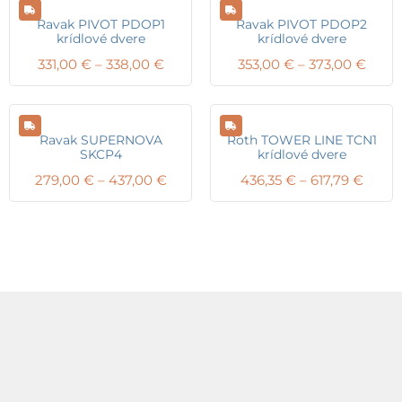
through
thro
426,25 €
593,8
Ravak PIVOT PDOP1
Ravak PIVOT PDOP2
krídlové dvere
krídlové dvere
Price
Price
331,00
€
–
338,00
€
353,00
€
–
373,00
€
range:
range
331,00 €
353,0
through
thro
338,00 €
373,0
Ravak SUPERNOVA
Roth TOWER LINE TCN1
SKCP4
krídlové dvere
Price
Price
279,00
€
–
437,00
€
436,35
€
–
617,79
€
range:
range
279,00 €
436,3
through
throu
437,00 €
617,79