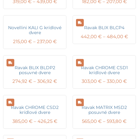
Price
Price
319,00
€
–
439,00
€
182,00
€
–
207,00
€
range:
range
319,00 €
182,0
through
thro
439,00 €
207,
Novellini KALI G krídlové
Ravak BLIX BLCP4
dvere
Pric
442,00
€
–
484,00
€
Price
215,00
€
–
237,00
€
rang
range:
442,
215,00 €
thro
through
484,
237,00 €
Ravak BLIX BLDP2
Ravak CHROME CSD1
posuvné dvere
krídlové dvere
Price
Price
274,92
€
–
306,92
€
303,00
€
–
330,00
€
range:
range
274,92 €
303,
through
thro
306,92 €
330,
Ravak CHROME CSD2
Ravak MATRIX MSD2
krídlové dvere
posuvné dvere
Price
Price
385,00
€
–
426,25
€
565,00
€
–
593,80
€
range:
range
385,00 €
565,0