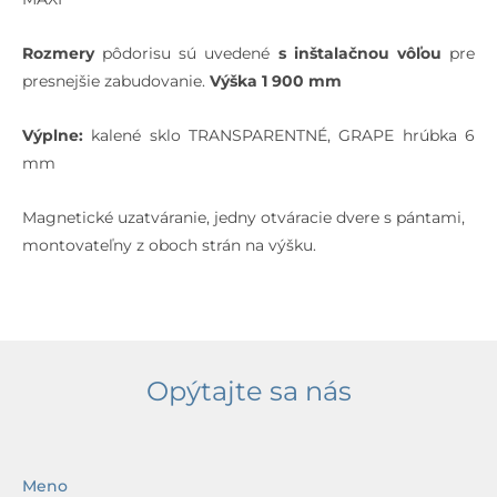
Rozmery
pôdorisu sú uvedené
s inštalačnou vôľou
pre
presnejšie zabudovanie.
Výška 1 900 mm
Výplne:
kalené sklo TRANSPARENTNÉ, GRAPE hrúbka 6
mm
Magnetické uzatváranie, jedny otváracie dvere s pántami,
montovateľny z oboch strán na výšku.
Opýtajte sa nás
Meno