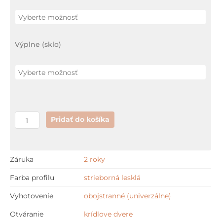
B5
krídlové
dvere
Výplne (sklo)
+
GARANCIA
najnižšej
ceny
Pridať do košíka
Záruka
2 roky
Farba profilu
strieborná lesklá
Vyhotovenie
obojstranné (univerzálne)
Otváranie
krídlove dvere