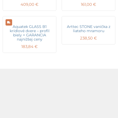
409,00
€
161,00
€
Aquatek GLASS B1
Arttec STONE vanička z
krídlové dvere – profil
liateho mramoru
biely + GARANCIA
238,50
€
najnižšej ceny
183,84
€