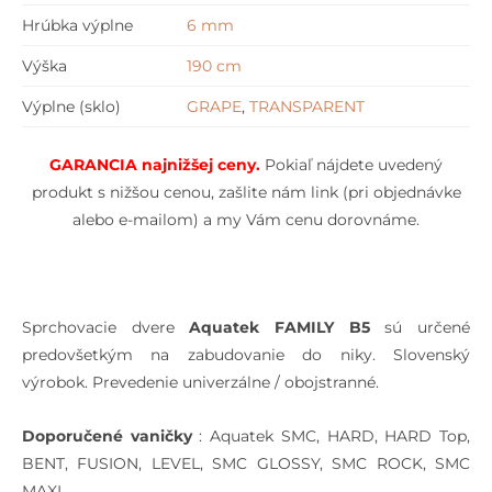
Hrúbka výplne
6 mm
Výška
190 cm
Výplne (sklo)
GRAPE
,
TRANSPARENT
GARANCIA najnižšej cen
y.
Pokiaľ nájdete uvedený
produkt s nižšou cenou, zašlite nám link (pri objednávke
alebo e-mailom) a my Vám cenu dorovnáme.
Sprchovacie dvere
Aquatek FAMILY B5
sú určené
predovšetkým na zabudovanie do niky. Slovenský
výrobok. Prevedenie univerzálne / obojstranné.
Doporučené vaničky
: Aquatek SMC, HARD, HARD Top,
BENT, FUSION, LEVEL, SMC GLOSSY, SMC ROCK, SMC
MAXI