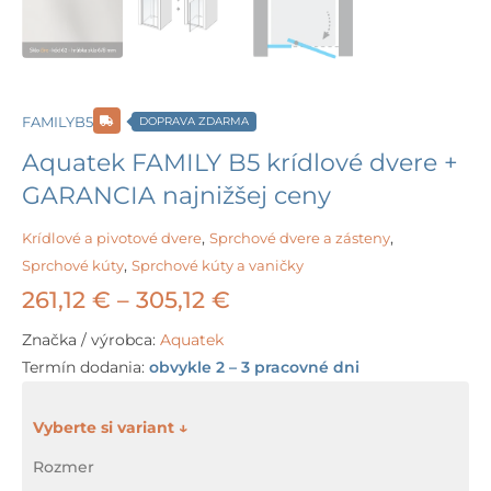
FAMILYB5
DOPRAVA ZDARMA
Aquatek FAMILY B5 krídlové dvere +
GARANCIA najnižšej ceny
Krídlové a pivotové dvere
,
Sprchové dvere a zásteny
,
Sprchové kúty
,
Sprchové kúty a vaničky
Price
261,12
€
–
305,12
€
range:
Značka / výrobca:
Aquatek
Termín dodania:
obvykle 2 – 3 pracovné dni
261,12 €
through
množstvo
Aquatek
305,12 €
Rozmer
FAMILY