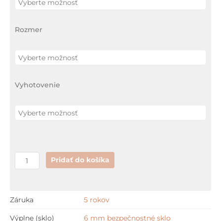
TDO1+TBP(L)
Rozmer
Vyhotovenie
Pridať do košíka
Záruka
5 rokov
Výplne (sklo)
6 mm bezpečnostné sklo