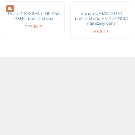
Roth PROXIMA LINE 450
Aquatek MASTER F1
PXBN bočná stena
bočná stena + GARANCIA
najnižšej ceny
233,18
€
193,60
€