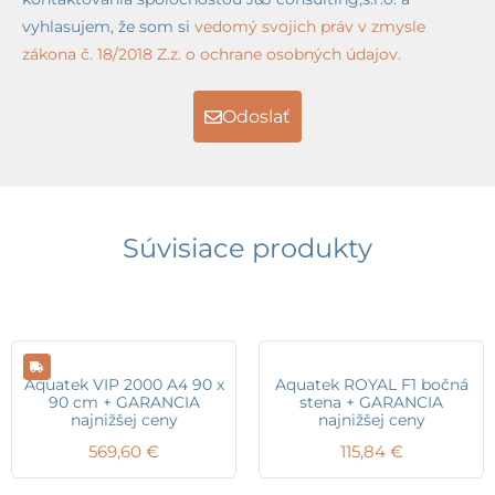
vyhlasujem, že som si
vedomý svojich práv v zmysle
zákona č. 18/2018 Z.z. o ochrane osobných údajov.
Odoslať
Súvisiace produkty
Aquatek VIP 2000 A4 90 x
Aquatek ROYAL F1 bočná
90 cm + GARANCIA
stena + GARANCIA
najnižšej ceny
najnižšej ceny
569,60
€
115,84
€