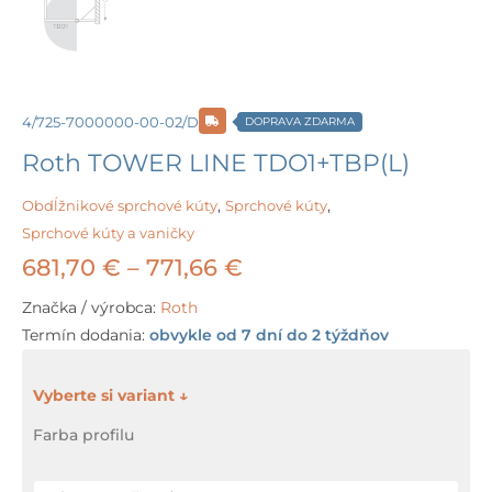
4/725-7000000-00-02/D
DOPRAVA ZDARMA
Roth TOWER LINE TDO1+TBP(L)
Obdĺžnikové sprchové kúty
,
Sprchové kúty
,
Sprchové kúty a vaničky
Price
681,70
€
–
771,66
€
range:
Značka / výrobca:
Roth
Termín dodania:
obvykle od 7 dní do 2 týždňov
681,70 €
through
množstvo
Roth
771,66 €
Farba profilu
TOWER
LINE