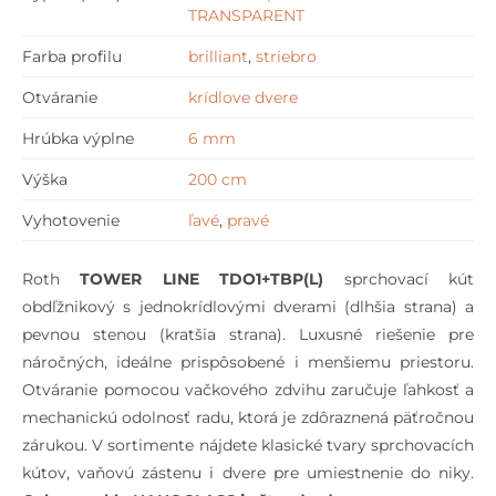
TRANSPARENT
Farba profilu
brilliant
,
striebro
Otváranie
krídlove dvere
Hrúbka výplne
6 mm
Výška
200 cm
Vyhotovenie
ľavé
,
pravé
Roth
TOWER LINE TDO1+TBP(L)
sprchovací kút
obdľžnikový s jednokrídlovými dverami (dlhšia strana) a
pevnou stenou (kratšia strana). Luxusné riešenie pre
náročných, ideálne prispôsobené i menšiemu priestoru.
Otváranie pomocou vačkového zdvihu zaručuje ľahkosť a
mechanickú odolnosť radu, ktorá je zdôraznená päťročnou
zárukou. V sortimente nájdete klasické tvary sprchovacích
kútov, vaňovú zástenu i dvere pre umiestnenie do niky.