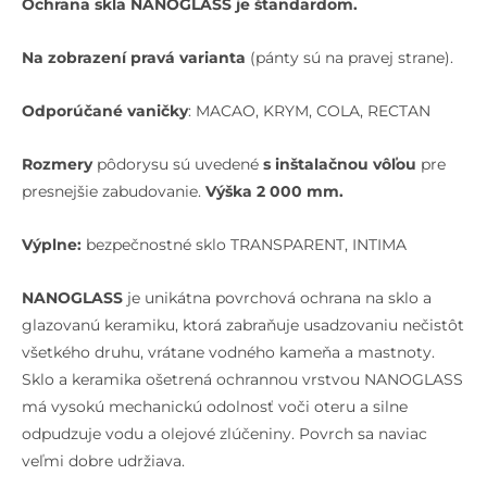
Ochrana skla NANOGLASS je štandardom.
Na zobrazení pravá varianta
(pánty sú na pravej strane).
Odporúčané vaničky
: MACAO, KRYM, COLA, RECTAN
Rozmery
pôdorysu sú uvedené
s inštalačnou vôľou
pre
presnejšie zabudovanie.
Výška 2 000 mm.
Výplne:
bezpečnostné sklo TRANSPARENT, INTIMA
NANOGLASS
je unikátna povrchová ochrana na sklo a
glazovanú keramiku, ktorá zabraňuje usadzovaniu nečistôt
všetkého druhu, vrátane vodného kameňa a mastnoty.
Sklo a keramika ošetrená ochrannou vrstvou NANOGLASS
má vysokú mechanickú odolnosť voči oteru a silne
odpudzuje vodu a olejové zlúčeniny. Povrch sa naviac
veľmi dobre udržiava.