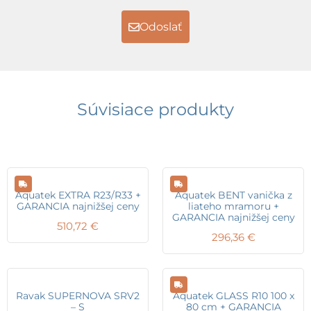
Odoslať
Súvisiace produkty
Aquatek EXTRA R23/R33 +
Aquatek BENT vanička z
GARANCIA najnižšej ceny
liateho mramoru +
GARANCIA najnižšej ceny
510,72
€
296,36
€
Ravak SUPERNOVA SRV2
Aquatek GLASS R10 100 x
– S
80 cm + GARANCIA