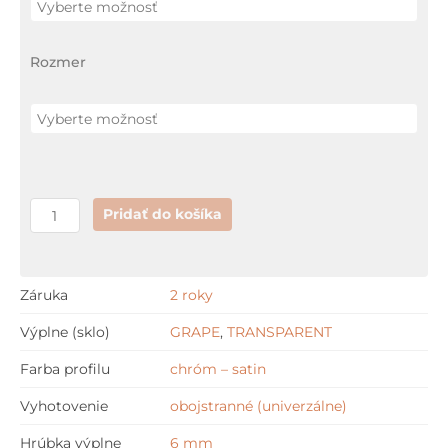
bočná
stena
Rozmer
+
GARANCIA
najnižšej
ceny
Pridať do košíka
Záruka
2 roky
Výplne (sklo)
GRAPE
,
TRANSPARENT
Farba profilu
chróm – satin
Vyhotovenie
obojstranné (univerzálne)
Hrúbka výplne
6 mm