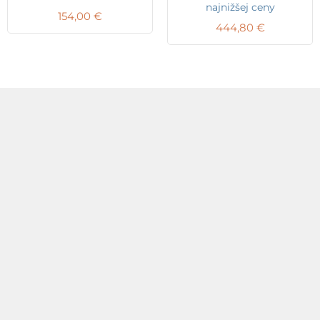
najnižšej ceny
154,00
€
444,80
€