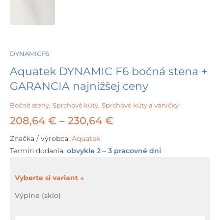
DYNAMICF6
Aquatek DYNAMIC F6 bočná stena +
GARANCIA najnižšej ceny
Bočné steny
,
Sprchové kúty
,
Sprchové kúty a vaničky
Price
208,64
€
–
230,64
€
range:
Značka / výrobca:
Aquatek
Termín dodania:
obvykle 2 – 3 pracovné dni
208,64 €
through
množstvo
Aquatek
230,64 €
Výplne (sklo)
DYNAMIC
F6