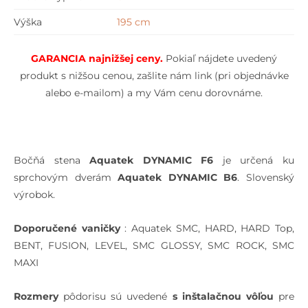
Výška
195 cm
GARANCIA najnižšej cen
y.
Pokiaľ nájdete uvedený
produkt s nižšou cenou, zašlite nám link (pri objednávke
alebo e-mailom) a my Vám cenu dorovnáme.
Bočňá stena
Aquatek DYNAMIC F6
je určená ku
sprchovým dverám
Aquatek DYNAMIC B6
. Slovenský
výrobok.
Doporučené vaničky
: Aquatek SMC, HARD, HARD Top,
BENT, FUSION, LEVEL, SMC GLOSSY, SMC ROCK, SMC
MAXI
Rozmery
pôdorisu sú uvedené
s inštalačnou vôľou
pre