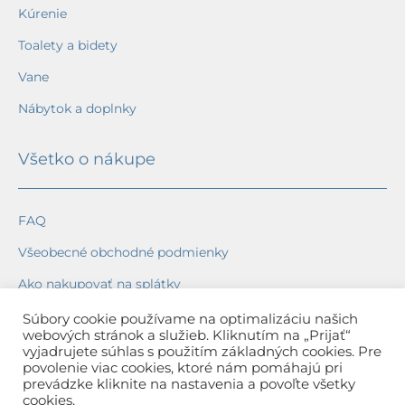
Kúrenie
Toalety a bidety
Vane
Nábytok a doplnky
Všetko o nákupe
FAQ
Všeobecné obchodné podmienky
Ako nakupovať na splátky
Ochrana osobných údajov
Súbory cookie používame na optimalizáciu našich
webových stránok a služieb. Kliknutím na „Prijať“
Reklamačný poriadok
vyjadrujete súhlas s použitím základných cookies. Pre
povolenie viac cookies, ktoré nám pomáhajú pri
Spôsob a cena dopravy
prevádzke kliknite na nastavenia a povoľte všetky
cookies.