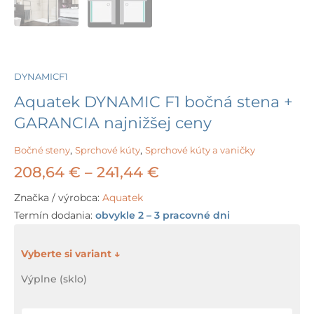
DYNAMICF1
Aquatek DYNAMIC F1 bočná stena +
GARANCIA najnižšej ceny
Bočné steny
,
Sprchové kúty
,
Sprchové kúty a vaničky
Price
208,64
€
–
241,44
€
range:
Značka / výrobca:
Aquatek
Termín dodania:
obvykle 2 – 3 pracovné dni
208,64 €
through
množstvo
Aquatek
241,44 €
Výplne (sklo)
DYNAMIC
F1