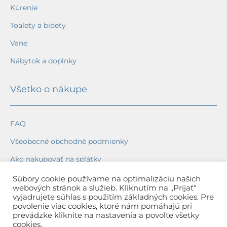
Kúrenie
Toalety a bidety
Vane
Nábytok a doplnky
Všetko o nákupe
FAQ
Všeobecné obchodné podmienky
Ako nakupovať na splátky
Ochrana osobných údajov
Súbory cookie používame na optimalizáciu našich
webových stránok a služieb. Kliknutím na „Prijať“
Reklamačný poriadok
vyjadrujete súhlas s použitím základných cookies. Pre
povolenie viac cookies, ktoré nám pomáhajú pri
Spôsob a cena dopravy
prevádzke kliknite na nastavenia a povoľte všetky
cookies.