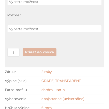
bočná
stena
Rozmer
+
GARANCIA
najnižšej
ceny
Pridať do košíka
Záruka
2 roky
Výplne (sklo)
GRAPE
,
TRANSPARENT
Farba profilu
chróm – satin
Vyhotovenie
obojstranné (univerzálne)
Hrúbka výplne
6 mm