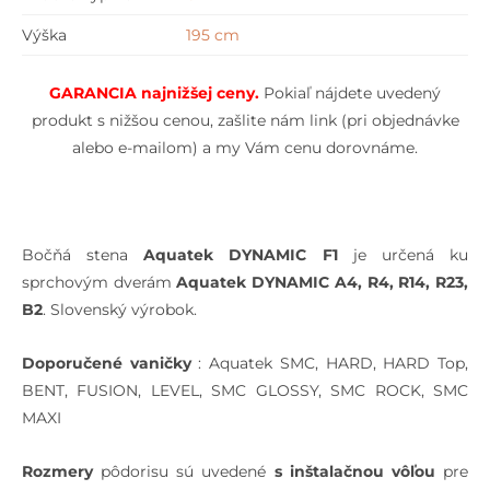
Výška
195 cm
GARANCIA najnižšej cen
y.
Pokiaľ nájdete uvedený
produkt s nižšou cenou, zašlite nám link (pri objednávke
alebo e-mailom) a my Vám cenu dorovnáme.
Bočňá stena
Aquatek DYNAMIC F1
je určená ku
sprchovým dverám
Aquatek DYNAMIC
A4, R4, R14, R23,
B2
. Slovenský výrobok.
Doporučené vaničky
: Aquatek SMC, HARD, HARD Top,
BENT, FUSION, LEVEL, SMC GLOSSY, SMC ROCK, SMC
MAXI
Rozmery
pôdorisu sú uvedené
s inštalačnou vôľou
pre