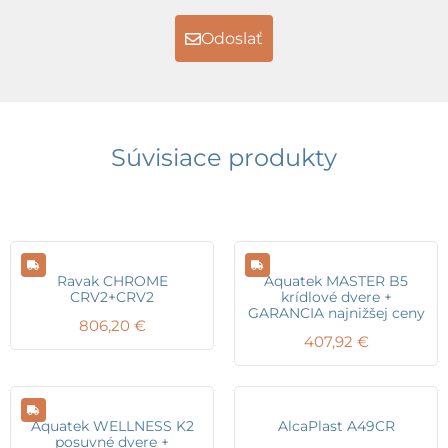
Odoslať
Súvisiace produkty
Ravak CHROME
Aquatek MASTER B5
CRV2+CRV2
krídlové dvere +
GARANCIA najnižšej ceny
806,20
€
407,92
€
Aquatek WELLNESS K2
AlcaPlast A49CR
posuvné dvere +