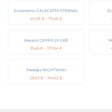
Ecoceramic CALACATTA ETERNAL
Ec
Price
40,28
€
–
73,46
€
range:
40,28 €
through
73,46 €
Marazzi CEPPO DI GRÉ
M
Price
35,45
€
–
137,84
€
range:
35,45 €
through
137,84 €
Paradyz NIGHTWISH
Price
28,63
€
–
154,62
€
range:
28,63 €
through
154,62 €