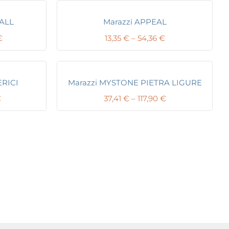
ALL
Marazzi APPEAL
Price
Price
€
13,35
€
–
54,36
€
range:
range:
40,25 €
13,35 €
through
through
312,04 €
54,36 €
ERICI
Marazzi MYSTONE PIETRA LIGURE
Price
Price
€
37,41
€
–
117,90
€
range:
range:
43,51 €
37,41 €
through
through
132,46 €
117,90 €