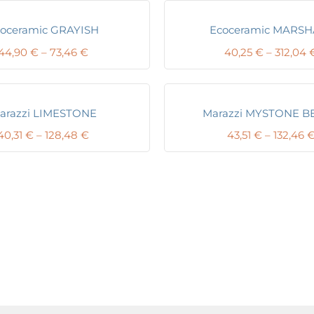
oceramic GRAYISH
Ecoceramic MARSH
Price
44,90
€
–
73,46
€
40,25
€
–
312,04
range:
44,90 €
through
73,46 €
arazzi LIMESTONE
Marazzi MYSTONE B
Price
40,31
€
–
128,48
€
43,51
€
–
132,46
range:
40,31 €
through
128,48 €