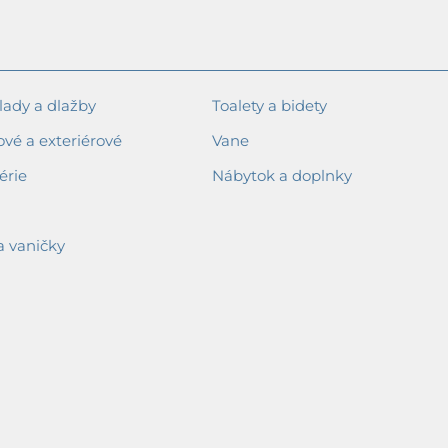
ady a dlažby
Toalety a bidety
ové a exteriérové
Vane
érie
Nábytok a doplnky
a vaničky