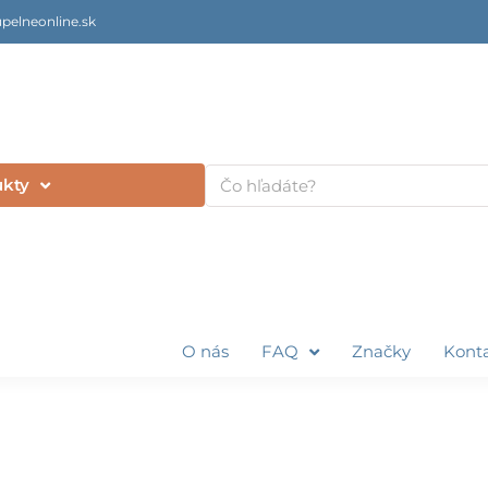
pelneonline.sk
Vyhľadať
ukty
O nás
FAQ
Značky
Kont