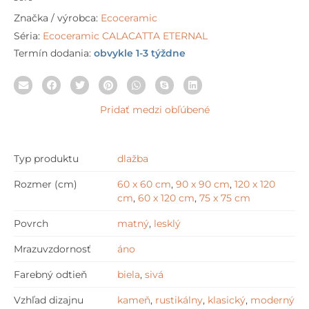
Značka / výrobca:
Ecoceramic
Séria:
Ecoceramic CALACATTA ETERNAL
Termín dodania:
obvykle 1-3 týždne
Pridať medzi obľúbené
Typ produktu
dlažba
Rozmer (cm)
60 x 60 cm
,
90 x 90 cm
,
120 x 120
cm
,
60 x 120 cm
,
75 x 75 cm
Povrch
matný
,
lesklý
Mrazuvzdornosť
áno
Farebný odtieň
biela
,
sivá
Vzhľad dizajnu
kameň
,
rustikálny
,
klasický
,
moderný