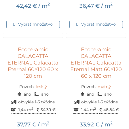
2
2
42,42
€
/ m
36,47
€
/ m
Vybrať množstvo
Vybrať množstvo
Ecoceramic
Ecoceramic
CALACATTA
CALACATTA
ETERNAL Calacatta
ETERNAL Calacatta
Eternal 60×120 60 x
Eternal Matt 60×120
120 cm
60 x 120 cm
Povrch:
lesklý
Povrch:
matný
áno
áno
áno
áno
obvykle 1-3 týždne
obvykle 1-3 týždne
2
2
1,44 m
54,39
€
1,44 m
48,84
€
2
2
37,77
€
/ m
33,92
€
/ m