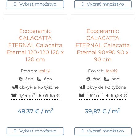
Vybrať množstvo
Vybrať množstvo
Ecoceramic
Ecoceramic
CALACATTA
CALACATTA
ETERNAL Calacatta
ETERNAL Calacatta
Eternal 120×120 120 x
Eternal 90×90 90 x
120 cm
90 cm
Povrch:
lesklý
Povrch:
lesklý
áno
áno
áno
áno
obvykle 1-3 týždne
obvykle 1-3 týždne
2
2
1,44 m
69,65
€
1.62 m
64,59
€
2
2
48,37
€
/ m
39,87
€
/ m
Vybrať množstvo
Vybrať množstvo