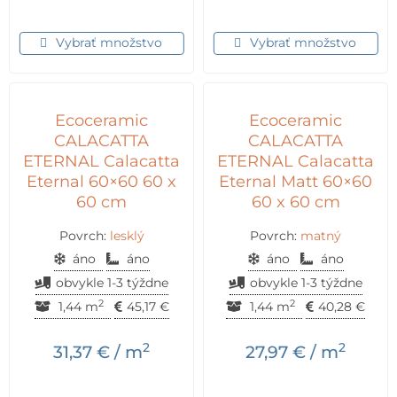
Vybrať množstvo
Vybrať množstvo
Ecoceramic
Ecoceramic
CALACATTA
CALACATTA
ETERNAL Calacatta
ETERNAL Calacatta
Eternal 60×60 60 x
Eternal Matt 60×60
60 cm
60 x 60 cm
Povrch:
lesklý
Povrch:
matný
áno
áno
áno
áno
obvykle 1-3 týždne
obvykle 1-3 týždne
2
2
1,44 m
45,17
€
1,44 m
40,28
€
2
2
31,37
€
/ m
27,97
€
/ m