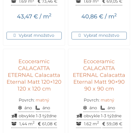
2
2
1.69 m
73,46
€
1.69 m
69,05
€
2
2
43,47
€
/ m
40,86
€
/ m
Vybrať množstvo
Vybrať množstvo
Ecoceramic
Ecoceramic
CALACATTA
CALACATTA
ETERNAL Calacatta
ETERNAL Calacatta
Eternal Matt 120×120
Eternal Matt 90×90
120 x 120 cm
90 x 90 cm
Povrch:
matný
Povrch:
matný
áno
áno
áno
áno
obvykle 1-3 týždne
obvykle 1-3 týždne
2
2
1,44 m
61,08
€
1.62 m
59,08
€