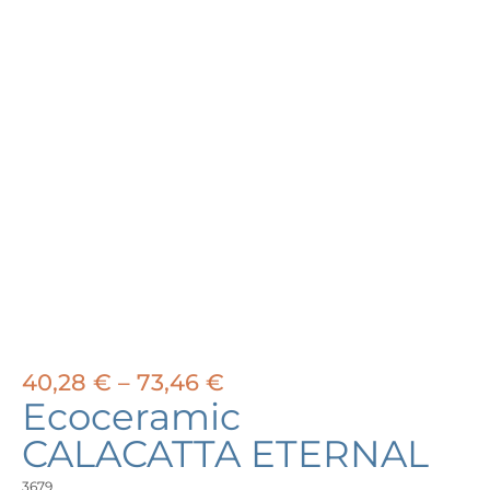
Price
40,28
€
–
73,46
€
range:
Ecoceramic
40,28 €
CALACATTA ETERNAL
through
73,46 €
3679