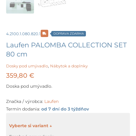
4.2100.1.080.820.1
DOPRAVA ZDARMA
Laufen PALOMBA COLLECTION SET
80 cm
Dosky pod umývadlo
,
Nábytok a doplnky
359,80
€
Doska pod umývadlo.
Značka / výrobca:
Laufen
Termín dodania:
od 7 dní do 3 týždňov
množstvo
Laufen