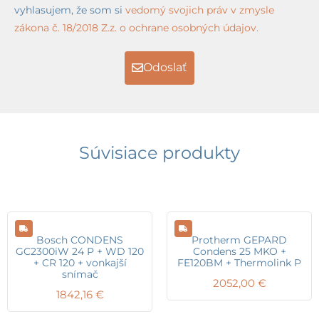
vyhlasujem, že som si
vedomý svojich práv v zmysle
zákona č. 18/2018 Z.z. o ochrane osobných údajov.
Odoslať
Súvisiace produkty
Bosch CONDENS
Protherm GEPARD
GC2300iW 24 P + WD 120
Condens 25 MKO +
+ CR 120 + vonkajší
FE120BM + Thermolink P
snímač
2052,00
€
1842,16
€