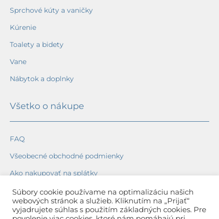
Sprchové kúty a vaničky
Kúrenie
Toalety a bidety
Vane
Nábytok a doplnky
Všetko o nákupe
FAQ
Všeobecné obchodné podmienky
Ako nakupovať na splátky
Ochrana osobných údajov
Súbory cookie používame na optimalizáciu našich
webových stránok a služieb. Kliknutím na „Prijať“
Reklamačný poriadok
vyjadrujete súhlas s použitím základných cookies. Pre
povolenie viac cookies, ktoré nám pomáhajú pri