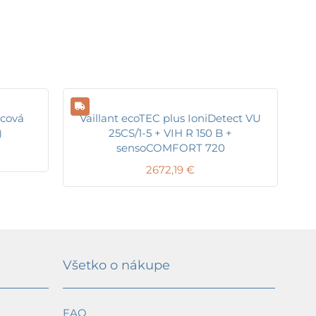
ncová
Vaillant ecoTEC plus IoniDetect VU
)
25CS/1-5 + VIH R 150 B +
sensoCOMFORT 720
2672,19
€
Všetko o nákupe
FAQ