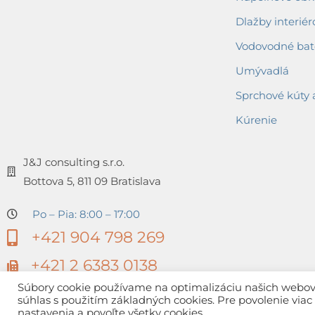
Dlažby interiér
Vodovodné bat
Umývadlá
Sprchové kúty 
Kúrenie
J&J consulting s.r.o.
Bottova 5, 811 09 Bratislava
Po – Pia: 8:00 – 17:00
+421 904 798 269
+421 2 6383 0138
Súbory cookie používame na optimalizáciu našich webovýc
súhlas s použitím základných cookies. Pre povolenie via
nastavenia a povoľte všetky cookies.