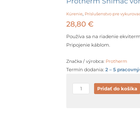
Protherm Snímač vonk
,
Kúrenie
Príslušenstvo pre vykurovac
28,80
€
Používa sa na riadenie ekviterm
Pripojenie káblom.
Značka / výrobca:
Protherm
Termín dodania:
2 – 5 pracovný
množstvo
Pridať do košíka
Protherm
Snímač
vonkajšej
teploty