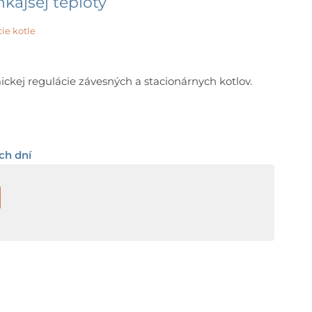
ajšej teploty
ie kotle
ickej regulácie závesných a stacionárnych kotlov.
ch dní