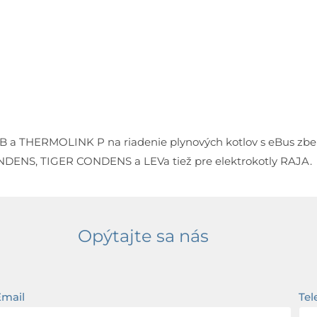
 a THERMOLINK P na riadenie plynových kotlov s eBus zbernic
DENS, TIGER CONDENS a LEVa tiež pre elektrokotly RAJA.
Opýtajte sa nás
Email
Tel