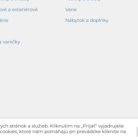
ové a exteriérové
Vane
érie
Nábytok a doplnky
a vaničky
h stránok a služieb. Kliknutím na „Prijať“ vyjadrujete
c cookies, ktoré nám pomáhajú pri prevádzke kliknite na