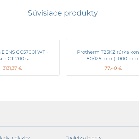
Súvisiace produkty
NDENS GC5700i WT +
Protherm T25KZ rúrka ko
ch CT 200 set
80/125 mm (1 000 mm
3131,37
€
77,40
€
ady a dlažby
Toalety a bidety