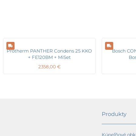
Protherm PANTHER Condens 25 KKO
Bosch CO
+ FE120BM + MiSet
Bos
2358,00
€
Produkty
Kúpeľňové obkl