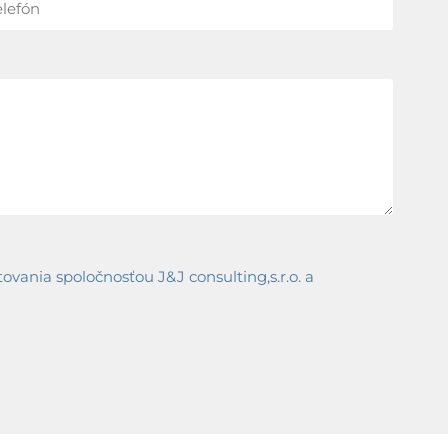
ania spoločnosťou J&J consulting,s.r.o. a