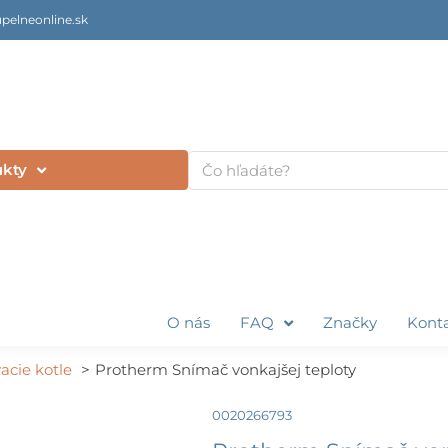
pelneonline.sk
Vyhľadať
ukty
O nás
FAQ
Značky
Kont
acie kotle
Protherm Snímač vonkajšej teploty
0020266793