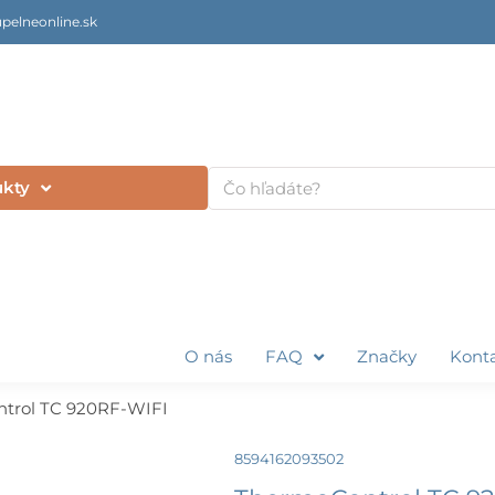
pelneonline.sk
Vyhľadať
ukty
O nás
FAQ
Značky
Kont
trol TC 920RF-WIFI
8594162093502