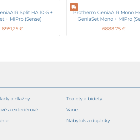
niaAIR Split HA 10-5 +
Protherm GeniaAIR Mono HA
et + MiPro (Sense)
GeniaSet Mono + MiPro (S
8951,25
€
6888,75
€
ady a dlažby
Toalety a bidety
ové a exteriérové
Vane
érie
Nábytok a doplnky