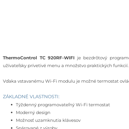
ThermoControl TC 920RF-WIFI
je bezdrôtový programo
užívateľsky prívetivé menu a množstvo praktických funkcií
Vďaka vstavanému Wi-Fi modulu je možné termostat ovláda
ZÁKLADNÉ VLASTNOSTI:
Týždenný programovateľný Wi-Fi termostat
Moderný design
Možnosť uzamknutia klávesov
Spárované z výroby