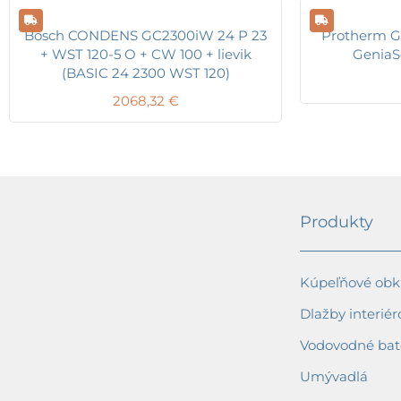
Bosch CONDENS GC2300iW 24 P 23
Protherm Ge
+ WST 120-5 O + CW 100 + lievik
GeniaS
(BASIC 24 2300 WST 120)
2068,32
€
Produkty
Kúpeľňové obkl
Dlažby interiér
Vodovodné bat
Umývadlá