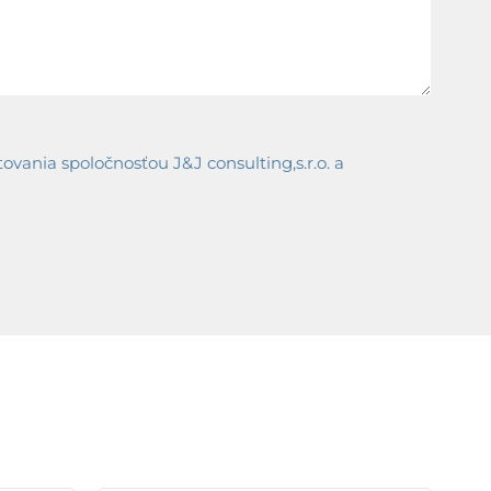
ania spoločnosťou J&J consulting,s.r.o. a