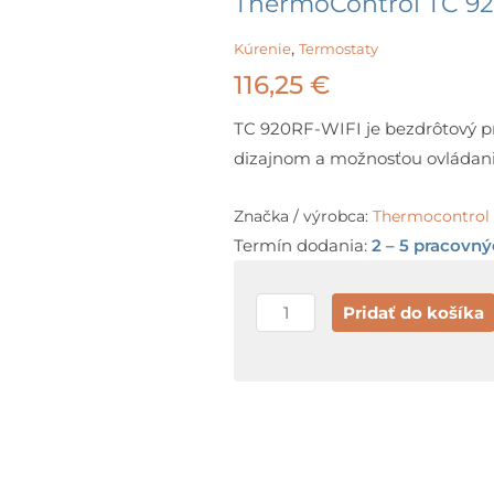
ThermoControl TC 9
,
Kúrenie
Termostaty
116,25
€
TC 920RF-WIFI je bezdrôtový 
dizajnom a možnosťou ovládania
Značka / výrobca:
Thermocontrol
Termín dodania:
2 – 5 pracovný
množstvo
Pridať do košíka
ThermoControl
TC
920RF-
WIFI