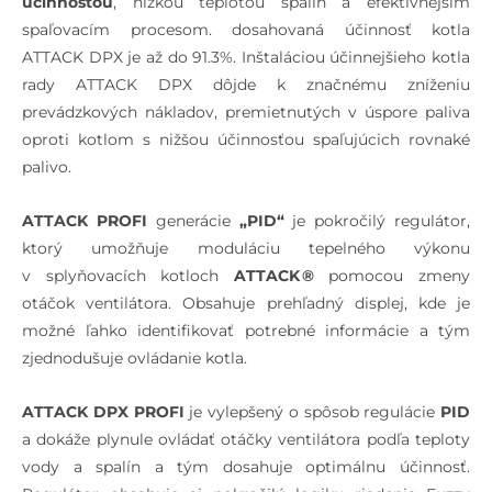
účinnosťou
, nízkou teplotou spalín a efektívnejším
spaľovacím procesom. dosahovaná účinnosť kotla
ATTACK DPX je až do 91.3%. Inštaláciou účinnejšieho kotla
rady ATTACK DPX dôjde k značnému zníženiu
prevádzkových nákladov, premietnutých v úspore paliva
oproti kotlom s nižšou účinnosťou spaľujúcich rovnaké
palivo.
ATTACK PROFI
generácie
„PID“
je pokročilý regulátor,
ktorý umožňuje moduláciu tepelného výkonu
v splyňovacích kotloch
ATTACK ®
pomocou zmeny
otáčok ventilátora. Obsahuje prehľadný displej, kde je
možné ľahko identifikovať potrebné informácie a tým
zjednodušuje ovládanie kotla.
ATTACK DPX PROFI
je vylepšený o spôsob regulácie
PID
a dokáže plynule ovládať otáčky ventilátora podľa teploty
vody a spalín a tým dosahuje optimálnu účinnosť.