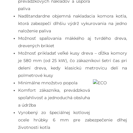
prevádzkových nákladov a úspora
paliva
Nadštandardne objemná nakladacia komora kotla,
ktorá zabezpečí dlhšiu výdrž vykurovania na jedno
naloženie paliva
Možnosť spaľovania mäkkého aj tvrdého dreva,
drevených brikiet
Možnosť prikladať veľké kusy dreva – dĺžka komory
je 580 mm (od 25 kW), čo zákazníkovi šetrí čas pri
delení dreva, kedy klasickú metrovicu delí na
polmetrové kusy
Minimálne množstvo popola
Komfort zákazníka, prevádzková
spoľahlivosť a jednoduchá obsluha
a údržba
Vyrobený zo špeciálnej kotlovej
ocele hrúbky 6 mm pre zabezpečenie dlhej
životnosti kotla