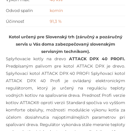
Odvod spalín
komín
Účinnosť
91,3 %
Kotol určený pre Slovenský trh (záručný a pozáručný
servis u Vás doma zabezpečovaný slovenským
servisným technikom).
Splyňovacie kotly na drevo
ATTACK DPX 40 PROFI.
Predpísaným palivom pre kotol ATTACK DPX je drevo.
Splyňovací kotol ATTACK DPX 40 PROFI Splyňovací kotol
ATTACK DPX 40 Profi je ovládaný elektronickým
regulátorom, ktorý je určený na reguláciu teploty
vodných kotlov na spaľovanie dreva. Prednosť Profi verzie
kotlov ATTACK® oproti verzii Standard spočíva vo vyššom
komforte obsluhy, možnosti modulácie výkonu kotla za
účelom dosiahnutia najoptimálnejších parametrov pri
spaľovaní dreva. Regulátor vykonáva stále meranie teploty