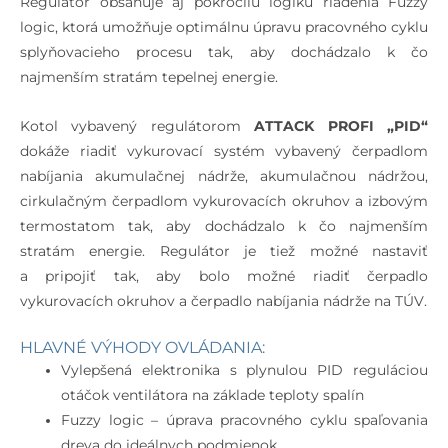
Regulátor obsahuje aj pokročilú logiku riadenia Fuzzy
logic, ktorá umožňuje optimálnu úpravu pracovného cyklu
splyňovacieho procesu tak, aby dochádzalo k čo
najmenším stratám tepelnej energie.
Kotol vybavený regulátorom
ATTACK PROFI „PID“
dokáže riadiť vykurovací systém vybavený čerpadlom
nabíjania akumulačnej nádrže, akumulačnou nádržou,
cirkulačným čerpadlom vykurovacích okruhov a izbovým
termostatom tak, aby dochádzalo k čo najmenším
stratám energie. Regulátor je tiež možné nastaviť
a pripojiť tak, aby bolo možné riadiť čerpadlo
vykurovacích okruhov a čerpadlo nabíjania nádrže na TÚV.
HLAVNÉ VÝHODY OVLÁDANIA:
Vylepšená elektronika s plynulou PID reguláciou
otáčok ventilátora na základe teploty spalín
Fuzzy logic – úprava pracovného cyklu spaľovania
dreva do ideálnych podmienok