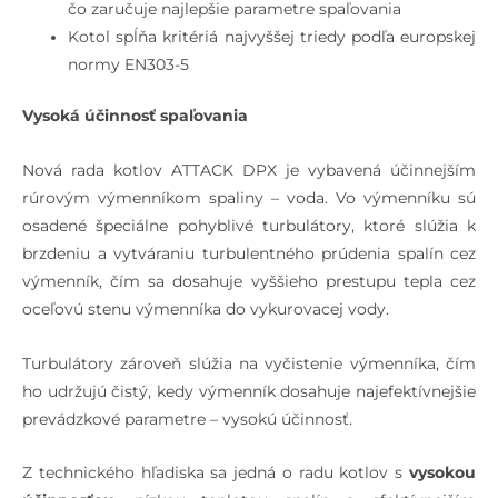
čo zaručuje najlepšie parametre spaľovania
Kotol spĺňa kritériá najvyššej triedy podľa europskej
normy EN303-5
Vysoká účinnosť spaľovania
Nová rada kotlov ATTACK DPX je vybavená účinnejším
rúrovým výmenníkom spaliny – voda. Vo výmenníku sú
osadené špeciálne pohyblivé turbulátory, ktoré slúžia k
brzdeniu a vytváraniu turbulentného prúdenia spalín cez
výmenník, čím sa dosahuje vyššieho prestupu tepla cez
oceľovú stenu výmenníka do vykurovacej vody.
Turbulátory zároveň slúžia na vyčistenie výmenníka, čím
ho udržujú čistý, kedy výmenník dosahuje najefektívnejšie
prevádzkové parametre – vysokú účinnosť.
Z technického hľadiska sa jedná o radu kotlov s
vysokou