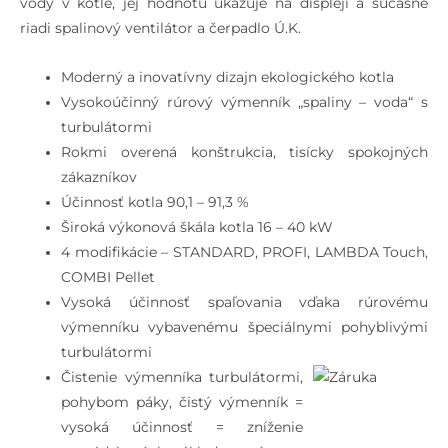
vody v kotle, jej hodnotu ukazuje na displeji a súčasne
riadi spalinový ventilátor a čerpadlo Ú.K.
Moderný a inovatívny dizajn ekologického kotla
Vysokoúčinný rúrový výmenník „spaliny – voda“ s
turbulátormi
Rokmi overená konštrukcia, tisícky spokojných
zákazníkov
Účinnosť kotla 90,1 – 91,3 %
Široká výkonová škála kotla 16 – 40 kW
4 modifikácie – STANDARD, PROFI, LAMBDA Touch,
COMBI Pellet
Vysoká účinnosť spaľovania vďaka rúrovému
výmenníku vybavenému špeciálnymi pohyblivými
turbulátormi
Čistenie výmenníka turbulátormi,
pohybom páky, čistý výmenník =
vysoká účinnosť = zníženie