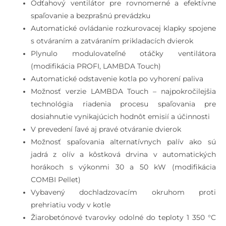
Odťahový ventilátor pre rovnomerné a efektívne
spaľovanie a bezprašnú prevádzku
Automatické ovládanie rozkurovacej klapky spojene
s otváraním a zatváraním prikladacích dvierok
Plynulo modulovateľné otáčky ventilátora
(modifikácia PROFI, LAMBDA Touch)
Automatické odstavenie kotla po vyhorení paliva
Možnosť verzie LAMBDA Touch – najpokročilejšia
technológia riadenia procesu spaľovania pre
dosiahnutie vynikajúcich hodnôt emisií a účinnosti
V prevedení ľavé aj pravé otváranie dvierok
Možnosť spaľovania alternatívnych palív ako sú
jadrá z olív a kôstková drvina v automatických
horákoch s výkonmi 30 a 50 kW (modifikácia
COMBI Pellet)
Vybavený dochladzovacím okruhom proti
prehriatiu vody v kotle
Žiarobetónové tvarovky odolné do teploty 1 350 °C