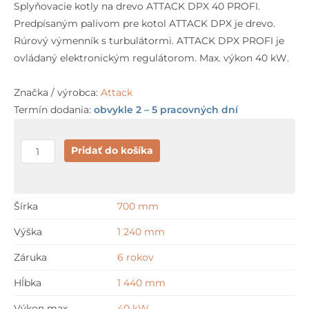
Splyňovacie kotly na drevo ATTACK DPX 40 PROFI.
Predpísaným palivom pre kotol ATTACK DPX je drevo.
Rúrový výmenník s turbulátormi. ATTACK DPX PROFI je
ovládaný elektronickým regulátorom. Max. výkon 40 kW.
Značka / výrobca:
Attack
Termín dodania:
obvykle 2 – 5 pracovných dní
množstvo
Pridať do košíka
Attack
DPX
40
Šírka
700 mm
PROFI
Výška
1 240 mm
Záruka
6 rokov
Hĺbka
1 440 mm
Výkon max.
40 kW