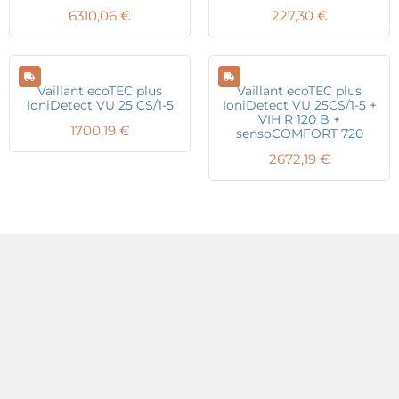
6310,06
€
227,30
€
Vaillant ecoTEC plus
Vaillant ecoTEC plus
IoniDetect VU 25 CS/1-5
IoniDetect VU 25CS/1-5 +
VIH R 120 B +
1700,19
€
sensoCOMFORT 720
2672,19
€