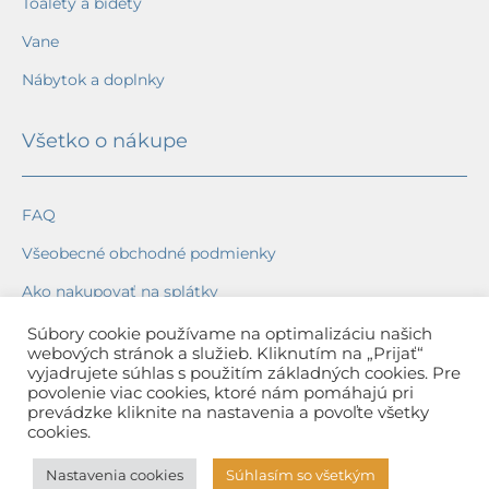
Toalety a bidety
Vane
Nábytok a doplnky
Všetko o nákupe
FAQ
Všeobecné obchodné podmienky
Ako nakupovať na splátky
Ochrana osobných údajov
Súbory cookie používame na optimalizáciu našich
webových stránok a služieb. Kliknutím na „Prijať“
Reklamačný poriadok
vyjadrujete súhlas s použitím základných cookies. Pre
povolenie viac cookies, ktoré nám pomáhajú pri
Spôsob a cena dopravy
prevádzke kliknite na nastavenia a povoľte všetky
cookies.
Dodacie lehoty
Nastavenia cookies
Súhlasím so všetkým
Spôsob platby