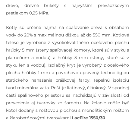
drevo, drevné brikety s najvyšším prevádzkovým
pretlakom 0,25 MPa.
Kotly sú určené najmä na spaľovanie dreva s obsahom
vody do 20% s maximálnou dĺžkou až do 550 mm. Kotlové
teleso je vyrobené z vysokokvalitného oceľového plechu
hrúbky 5 mm (steny spaľovacej komory, ktoré sú v styku s
plameňom a vodou) a hrúbky 3 mm (steny, ktoré sú v
styku len s vodou). Izolačný kryt je vyrobený z oceľového
plechu hrúbky 1 mm a povrchovo upravený technológiou
statického nanášania práškovej farby. Tepelnú izoláciu
tvorí minerálna vata. Rošt je liatinový, článkový. V spodnej
časti spalinového priestoru sa nachádzajú v závislosti od
prevedenia aj tvarovky zo šamotu. Na želanie môže byť
kotol dodaný s roštovou plochou s monolitickým roštom
a žiarobetónovými tvarovkami
LacFire 1550/30
.