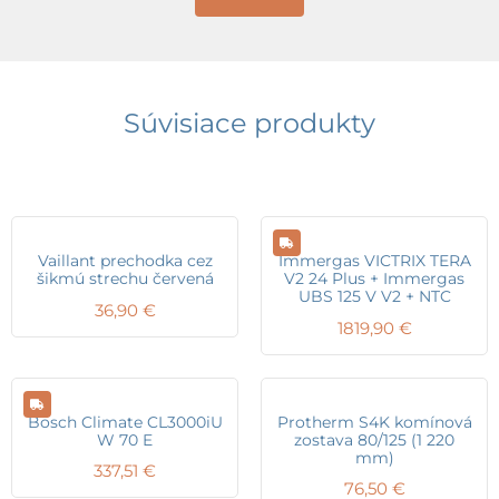
Súvisiace produkty
Vaillant prechodka cez
Immergas VICTRIX TERA
šikmú strechu červená
V2 24 Plus + Immergas
UBS 125 V V2 + NTC
36,90
€
1819,90
€
Bosch Climate CL3000iU
Protherm S4K komínová
W 70 E
zostava 80/125 (1 220
mm)
337,51
€
76,50
€