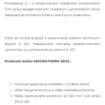
Prevedenie 3 – s integrovaným medeným výmenníkom
TÚV, príp.s bezpečnostným medeným výmenníkom, ktorý
zabezpečuje ochrannú funkciu kotla proti prekúreniu
Kotol je možné pripojiť k vykurovacej sústave závitovými
spojmi G 6/4″. Napojovacie nátrubky bezpečnostného
výmenníka sú vyhotovené so závitmi G 1/2″.
Prednosti kotlov MODRATHERM ZEUS :
možnosť spaľovania mäkkého i tvrdého dreva
veľká násypná komora a veľké nakladacie dvierka
hĺbka spaľovacieho priestoru až 550 mm (od verzie
ZEUS 30)