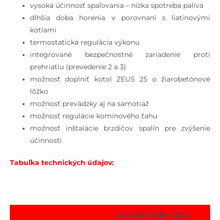
vysoká účinnosť spaľovania – nízka spotreba paliva
dlhšia doba horenia v porovnaní s liatinovými
kotlami
termostatická regulácia výkonu
integrované bezpečnostné zariadenie proti
prehriatiu (prevedenie 2 a 3)
možnosť doplniť kotol ZEUS 25 o žiarobetónové
lôžko
možnosť prevádzky aj na samotiaž
možnosť regulácie komínového ťahu
možnosť inštalácie brzdičov spalín pre zvýšenie
účinnosti
Tabuľka technických údajov:
MODRATHERM ZEUS