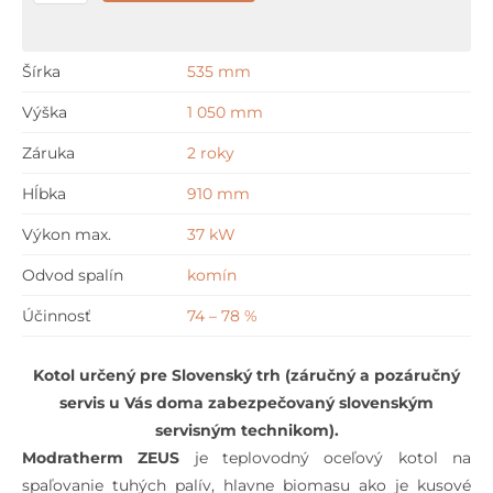
Modratherm
ZEUS
35
Šírka
535 mm
-
Výška
1 050 mm
3
/
Záruka
2 roky
1
Hĺbka
910 mm
pre
otvorené
Výkon max.
37 kW
systémy
Odvod spalín
komín
bez
obehového
Účinnosť
74 – 78 %
čerpadla
Kotol určený pre Slovenský trh (záručný a pozáručný
servis u Vás doma zabezpečovaný slovenským
servisným technikom).
Modratherm ZEUS
je teplovodný oceľový kotol na
spaľovanie tuhých palív, hlavne biomasu ako je kusové