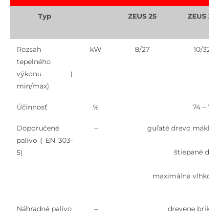
Typ
ZEUS 25
ZEUS 30
Rozsah
kW
8/27
10/32
tepelného
výkonu (
min/max)
Účinnosť
%
74 – 78
Doporučené
–
guľaté drevo mäkké A
palivo ( EN 303-
štiepané dre
5)
maximálna vlhkosť 
Náhradné palivo
–
drevene brikety