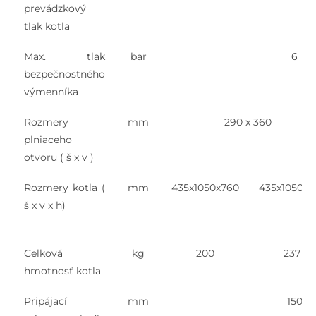
prevádzkový
tlak kotla
Max. tlak
bar
6
bezpečnostného
výmenníka
Rozmery
mm
290 x 360
plniaceho
otvoru ( š x v )
Rozmery kotla (
mm
435x1050x760
435x1050x9
š x v x h)
Celková
kg
200
237
hmotnosť kotla
Pripájací
mm
150