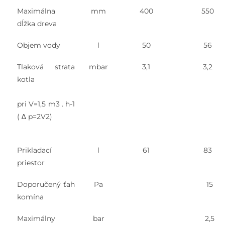
Maximálna
mm
400
550
dĺžka dreva
Objem vody
l
50
56
Tlaková strata
mbar
3,1
3,2
kotla
pri V=1,5 m3 . h-1
( ∆ p=2V2)
Prikladací
l
61
83
priestor
Doporučený ťah
Pa
15
komína
Maximálny
bar
2,5