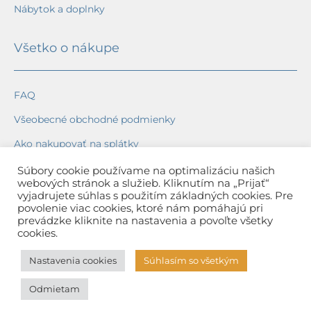
Nábytok a doplnky
Všetko o nákupe
FAQ
Všeobecné obchodné podmienky
Ako nakupovať na splátky
Ochrana osobných údajov
Súbory cookie používame na optimalizáciu našich
webových stránok a služieb. Kliknutím na „Prijať“
Reklamačný poriadok
vyjadrujete súhlas s použitím základných cookies. Pre
povolenie viac cookies, ktoré nám pomáhajú pri
Spôsob a cena dopravy
prevádzke kliknite na nastavenia a povoľte všetky
cookies.
Dodacie lehoty
Nastavenia cookies
Súhlasím so všetkým
Spôsob platby
Odmietam
Záruka na tovar