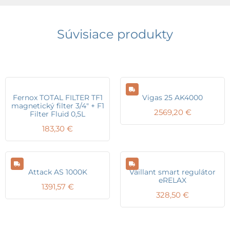
Súvisiace produkty
Fernox TOTAL FILTER TF1
Vigas 25 AK4000
magnetický filter 3/4″ + F1
2569,20
€
Filter Fluid 0,5L
183,30
€
Attack AS 1000K
Vaillant smart regulátor
eRELAX
1391,57
€
328,50
€