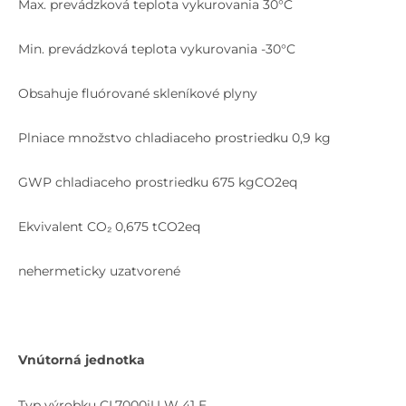
Max. prevádzková teplota vykurovania 30°C
Min. prevádzková teplota vykurovania -30°C
Obsahuje fluórované skleníkové plyny
Plniace množstvo chladiaceho prostriedku 0,9 kg
GWP chladiaceho prostriedku 675 kgCO2eq
Ekvivalent CO₂ 0,675 tCO2eq
nehermeticky uzatvorené
Vnútorná jednotka
Typ výrobku CL7000iU W 41 E