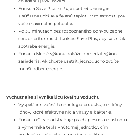
chladení aj vykurovaní.
Funkcia Save Plus znižuje spotrebu energie
a súčasne udržiava želanú teplotu v miestnosti pre
vaše maximálne pohodlie.
Po 30 minútach bez rozpoznaného pohybu zapne
senzor prítomnosti funkciu Save Plus, aby sa znížila
spotreba energie.
Funkcia Menič výkonu dokáže obmedziť výkon
zariadenia. Ak chcete ušetriť, jednoducho zvoľte
menší odber energie.
Vychutnajte si vynikajúcu kvalitu vzduchu
Vyspelá ionizačná technológia produkuje milióny
iónov, ktoré efektívne ničia vírusy a baktérie.
Funkcia iClean odstraňuje prach, plesne a mastnotu
z výmenníka tepla vnútornej jednotky, čím
predchádza zápachu a množeniu baktérií.