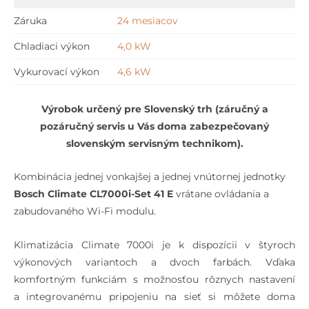
CL7000i-
Záruka
24 mesiacov
Set
Chladiaci výkon
4,0 kW
41
E
Vykurovací výkon
4,6 kW
Výrobok určený pre Slovenský trh (záručný a
pozáručný servis u Vás doma zabezpečovaný
slovenským servisným technikom).
Kombinácia jednej vonkajšej a jednej vnútornej jednotky
Bosch Climate CL7000i-Set 41 E
vrátane ovládania a
zabudovaného Wi-Fi modulu.
Klimatizácia Climate 7000i je k dispozícii v štyroch
výkonových variantoch a dvoch farbách. Vďaka
komfortným funkciám s možnosťou rôznych nastavení
a integrovanému pripojeniu na sieť si môžete doma