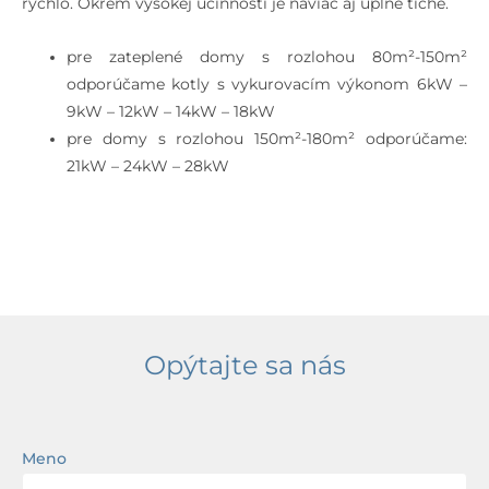
rýchlo. Okrem vysokej účinnosti je naviac aj úplne tiché.
pre zateplené domy s rozlohou 80m²-150m²
odporúčame kotly s vykurovacím výkonom 6kW –
9kW – 12kW – 14kW – 18kW
pre domy s rozlohou 150m²-180m² odporúčame:
21kW – 24kW – 28kW
Opýtajte sa nás
Meno