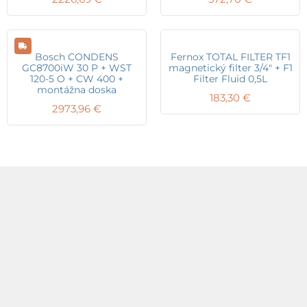
Bosch CONDENS
Fernox TOTAL FILTER TF1
GC8700iW 30 P + WST
magnetický filter 3/4″ + F1
120-5 O + CW 400 +
Filter Fluid 0,5L
montážna doska
183,30
€
2973,96
€