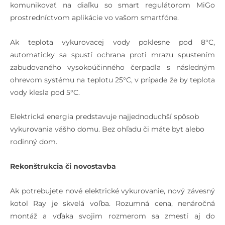
komunikovať na diaľku so smart regulátorom MiGo
prostredníctvom aplikácie vo vašom smartfóne.
Ak teplota vykurovacej vody poklesne pod 8°C,
automaticky sa spustí ochrana proti mrazu spustením
zabudovaného vysokoúčinného čerpadla s následným
ohrevom systému na teplotu 25°C, v prípade že by teplota
vody klesla pod 5°C.
Elektrická energia predstavuje najjednoduchší spôsob
vykurovania vášho domu. Bez ohľadu či máte byt alebo
rodinný dom.
Rekonštrukcia či novostavba
Ak potrebujete nové elektrické vykurovanie, nový závesný
kotol Ray je skvelá voľba. Rozumná cena, nenáročná
montáž a vďaka svojim rozmerom sa zmestí aj do