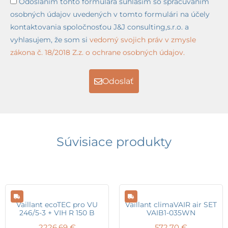
Odoslaním tohto formulára súhlasím so spracúvaním
osobných údajov uvedených v tomto formulári na účely
kontaktovania spoločnosťou J&J consulting,s.r.o. a
vyhlasujem, že som si
vedomý svojich práv v zmysle
zákona č. 18/2018 Z.z. o ochrane osobných údajov.
Odoslať
Súvisiace produkty
Vaillant ecoTEC pro VU
Vaillant climaVAIR air SET
246/5-3 + VIH R 150 B
VAIB1-035WN
2226,69
€
572,70
€