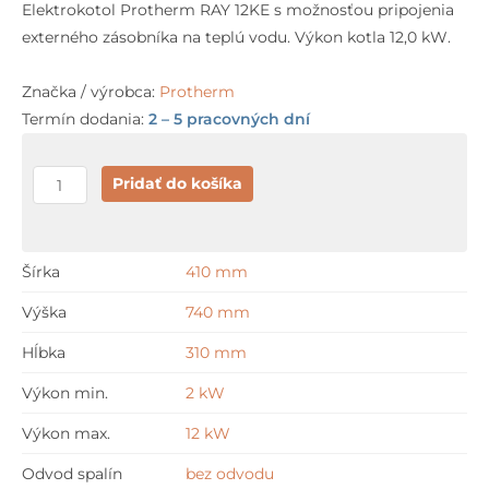
Elektrokotol Protherm RAY 12KE s možnosťou pripojenia
externého zásobníka na teplú vodu. Výkon kotla 12,0 kW.
Značka / výrobca:
Protherm
Termín dodania:
2 – 5 pracovných dní
množstvo
Pridať do košíka
Protherm
RAY
12KE
Šírka
410 mm
Výška
740 mm
Hĺbka
310 mm
Výkon min.
2 kW
Výkon max.
12 kW
Odvod spalín
bez odvodu