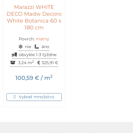
Marazzi WHITE
DECO Madw Decoro
White Botanica 60 x
180 cm
Povrch:
matný
nie
áno
obvykle 1-3 týždne
2
3.24 m
325,91
€
2
100,59
€
/ m
Vybrať množstvo