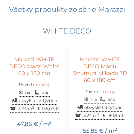
Všetky produkty zo série
Marazzi
WHITE DECO
Marazzi WHITE
Marazzi WHITE
DECO Mads White
DECO Madu
60 x 180 cm
Struttura Mikado 3D
60 x 180 cm
Povrch:
matný
Povrch:
matný
nie
áno
nie
áno
obvykle 1-3 týždne
obvykle 1-3 týždne
2
3.24 m
155,07
€
2
3.24 m
180,95
€
2
47,86
€
/ m
2
55,85
€
/ m