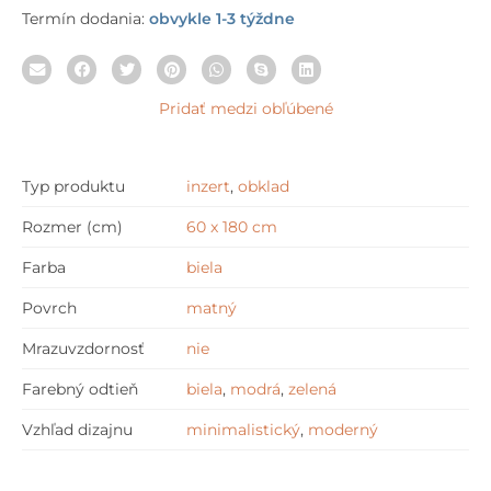
Termín dodania:
obvykle 1-3 týždne
Pridať medzi obľúbené
Typ produktu
inzert
,
obklad
Rozmer (cm)
60 x 180 cm
Farba
biela
Povrch
matný
Mrazuvzdornosť
nie
Farebný odtieň
biela
,
modrá
,
zelená
Vzhľad dizajnu
minimalistický
,
moderný