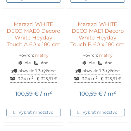
Marazzi WHITE
Marazzi WHITE
DECO MAE0 Decoro
DECO MAE1 Decoro
White Heyday
White Heyday
Touch A 60 x 180 cm
Touch B 60 x 180 cm
Povrch:
matný
Povrch:
matný
nie
áno
nie
áno
obvykle 1-3 týždne
obvykle 1-3 týždne
2
2
3.24 m
325,91
€
3.24 m
325,91
€
2
2
100,59
€
/ m
100,59
€
/ m
Vybrať množstvo
Vybrať množstvo