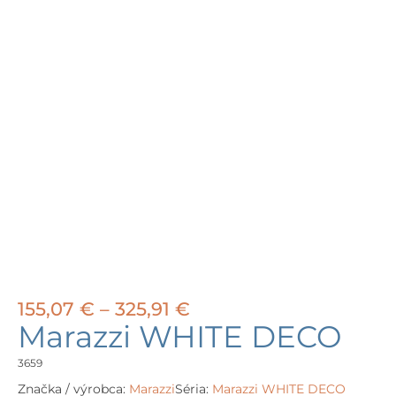
Price
155,07
€
–
325,91
€
range:
Marazzi WHITE DECO
155,07 €
through
3659
325,91 €
Značka / výrobca:
Marazzi
Séria:
Marazzi WHITE DECO