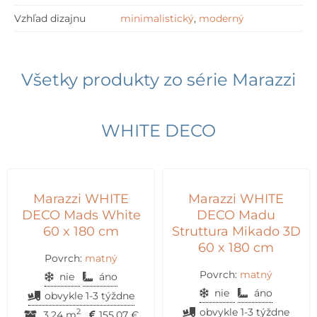
Vzhľad dizajnu
minimalistický
,
moderný
Všetky produkty zo série
Marazzi
WHITE DECO
Marazzi WHITE
Marazzi WHITE
DECO Mads White
DECO Madu
60 x 180 cm
Struttura Mikado 3D
60 x 180 cm
Povrch:
matný
Povrch:
matný
nie
áno
nie
áno
obvykle 1-3 týždne
obvykle 1-3 týždne
2
3.24 m
155,07
€