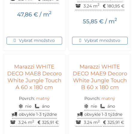
2
3.24 m
180,95
€
2
47,86
€
/ m
2
55,85
€
/ m
Vybrať množstvo
Vybrať množstvo
Marazzi WHITE
Marazzi WHITE
DECO MAE8 Decoro
DECO MAE9 Decoro
White Jungle Touch
White Jungle Touch
A 60 x 180 cm
B 60 x 180 cm
Povrch:
matný
Povrch:
matný
nie
áno
nie
áno
obvykle 1-3 týždne
obvykle 1-3 týždne
2
2
3.24 m
325,91
€
3.24 m
325,91
€