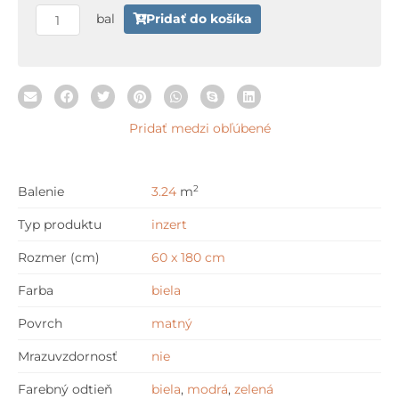
Botanica
bal
Pridať do košíka
60
x
180
cm
Pridať medzi obľúbené
2
Balenie
3.24
m
Typ produktu
inzert
Rozmer (cm)
60 x 180 cm
Farba
biela
Povrch
matný
Mrazuvzdornosť
nie
Farebný odtieň
biela
,
modrá
,
zelená