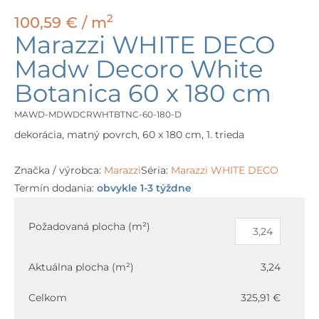
2
100,59
€
/ m
Marazzi WHITE DECO
Madw Decoro White
Botanica 60 x 180 cm
MAWD-MDWDCRWHTBTNC-60-180-D
dekorácia, matný povrch, 60 x 180 cm, 1. trieda
Značka / výrobca:
Marazzi
Séria:
Marazzi WHITE DECO
Termín dodania:
obvykle 1-3 týždne
množstvo
Marazzi
Požadovaná plocha (m²)
WHITE
DECO
Aktuálna plocha (m²)
3,24
Madw
Decoro
Celkom
325,91 €
White