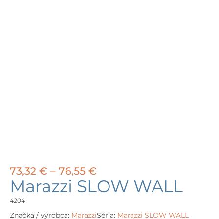
Price
73,32
€
–
76,55
€
range:
Marazzi SLOW WALL
73,32 €
through
4204
76,55 €
Značka / výrobca:
Marazzi
Séria:
Marazzi SLOW WALL