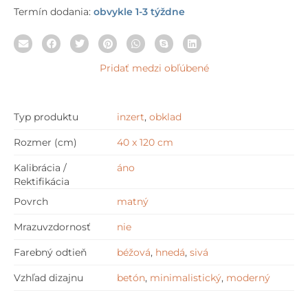
Termín dodania:
obvykle 1-3 týždne
Pridať medzi obľúbené
Typ produktu
inzert
,
obklad
Rozmer (cm)
40 x 120 cm
Kalibrácia /
áno
Rektifikácia
Povrch
matný
Mrazuvzdornosť
nie
Farebný odtieň
béžová
,
hnedá
,
sivá
Vzhľad dizajnu
betón
,
minimalistický
,
moderný