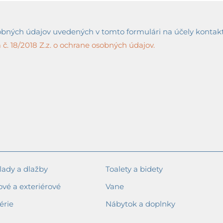
ných údajov uvedených v tomto formulári na účely kontaktov
č. 18/2018 Z.z. o ochrane osobných údajov.
ady a dlažby
Toalety a bidety
ové a exteriérové
Vane
érie
Nábytok a doplnky