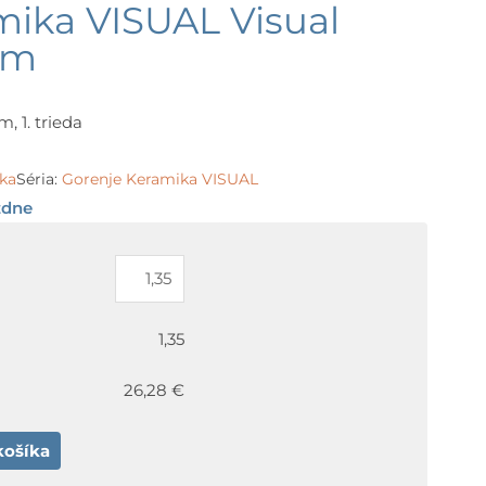
mika VISUAL Visual
cm
, 1. trieda
ka
Séria:
Gorenje Keramika VISUAL
ždne
1,35
26,28 €
košíka