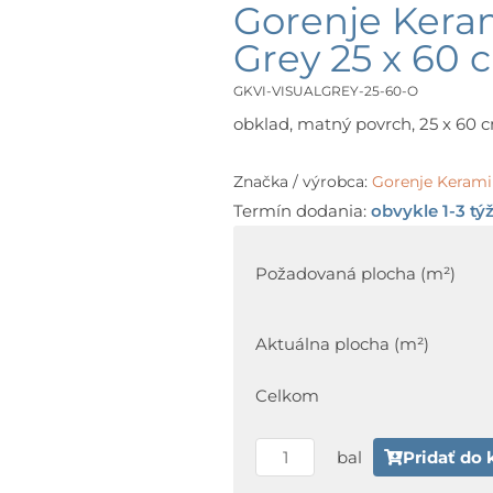
Gorenje Kera
Grey 25 x 60 
GKVI-VISUALGREY-25-60-O
obklad, matný povrch, 25 x 60 cm
Značka / výrobca:
Gorenje Kerami
Termín dodania:
obvykle 1-3 tý
množstvo
Gorenje
Požadovaná plocha (m²)
Keramika
VISUAL
Aktuálna plocha (m²)
Visual
Grey
Celkom
25
x
bal
Pridať do 
60