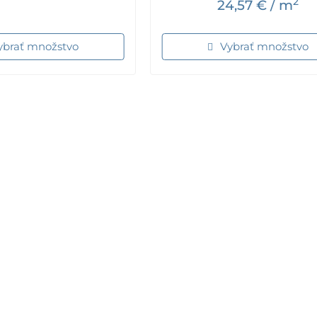
2
24,57
€
/ m
ybrať množstvo
Vybrať množstvo