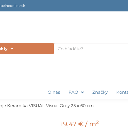
pelneonline.sk
Vyhľadať
ukty
O nás
FAQ
Značky
Kont
nje Keramika VISUAL Visual Grey 25 x 60 cm
2
19,47
€
/ m