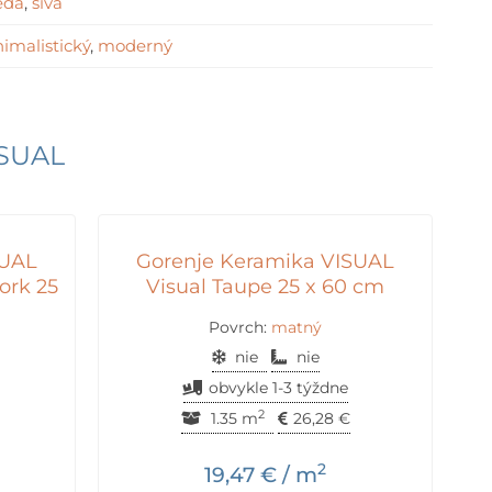
edá
,
sivá
imalistický
,
moderný
ISUAL
SUAL
Gorenje Keramika VISUAL
ork 25
Visual Taupe 25 x 60 cm
Povrch:
matný
nie
nie
obvykle 1-3 týždne
2
1.35 m
26,28
€
2
19,47
€
/ m