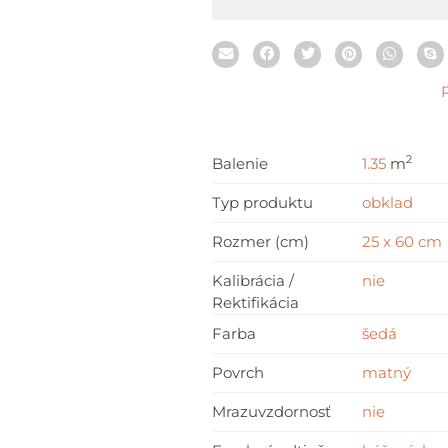
cm
2
Balenie
1.35
m
Typ produktu
obklad
Rozmer (cm)
25 x 60 cm
Kalibrácia /
nie
Rektifikácia
Farba
šedá
Povrch
matný
Mrazuvzdornosť
nie