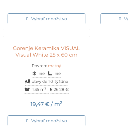
Vybrať množstvo
V
Gorenje Keramika VISUAL
Visual White 25 x 60 cm
Povrch:
matný
nie
nie
obvykle 1-3 týždne
2
1.35 m
26,28
€
2
19,47
€
/ m
Vybrať množstvo