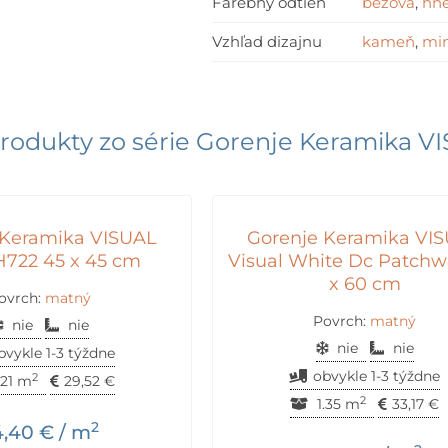
Farebný odtieň
béžová
,
hn
Vzhľad dizajnu
kameň
,
min
rodukty zo série
Gorenje Keramika V
 Keramika VISUAL
Gorenje Keramika VI
722 45 x 45 cm
Visual White Dc Patchw
x 60 cm
ovrch:
matný
Povrch:
matný
nie
nie
nie
nie
bvykle 1-3 týždne
obvykle 1-3 týždne
2
.21 m
29,52
€
2
1.35 m
33,17
€
2
4,40
€
/ m