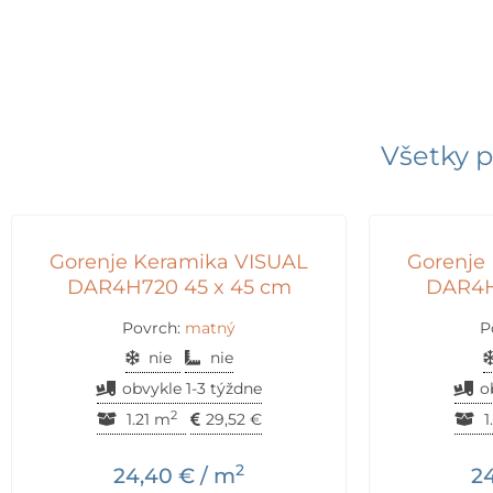
Všetky p
Gorenje Keramika VISUAL
Gorenje
DAR4H720 45 x 45 cm
DAR4H
Povrch:
matný
P
nie
nie
obvykle 1-3 týždne
o
2
1.21 m
29,52
€
1
2
24,40
€
/ m
2