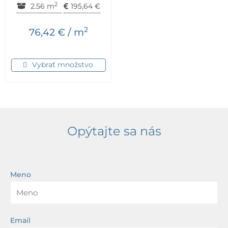
2
2.56 m
195,64
€
2
76,42
€
/ m
Vybrať množstvo
Opýtajte sa nás
Meno
Email