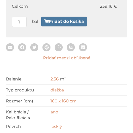
160x160
Celkom
239,16 €
160
x
bal
Pridať do košíka
160
cm
Pridať medzi obľúbené
2
Balenie
2.56
m
Typ produktu
dlažba
Rozmer (cm)
160 x 160 cm
Kalibrácia /
áno
Rektifikácia
Povrch
lesklý