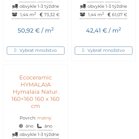
obvykle 1-3 týždne
obvykle 1-3 týždne
2
2
1,44 m
73,32
€
1,44 m
61,07
€
2
2
50,92
€
/ m
42,41
€
/ m
Vybrať množstvo
Vybrať množstvo
Ecoceramic
HYMALAIA
Hymalaia Natur.
160×160 160 x 160
cm
Povrch:
matný
áno
áno
obvykle 1-3 týždne