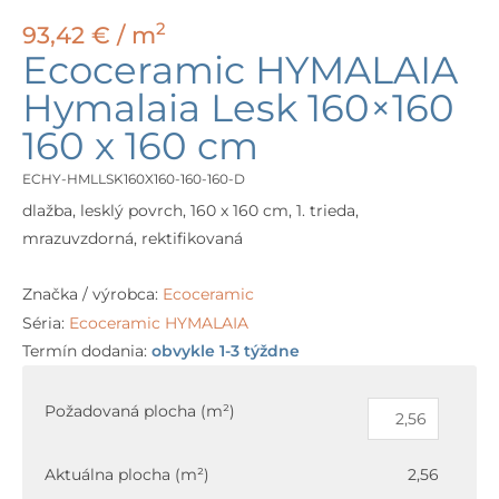
2
93,42
€
/ m
Ecoceramic HYMALAIA
Hymalaia Lesk 160×160
160 x 160 cm
ECHY-HMLLSK160X160-160-160-D
dlažba, lesklý povrch, 160 x 160 cm, 1. trieda,
mrazuvzdorná, rektifikovaná
Značka / výrobca:
Ecoceramic
Séria:
Ecoceramic HYMALAIA
Termín dodania:
obvykle 1-3 týždne
množstvo
Ecoceramic
Požadovaná plocha (m²)
HYMALAIA
Hymalaia
Aktuálna plocha (m²)
2,56
Lesk