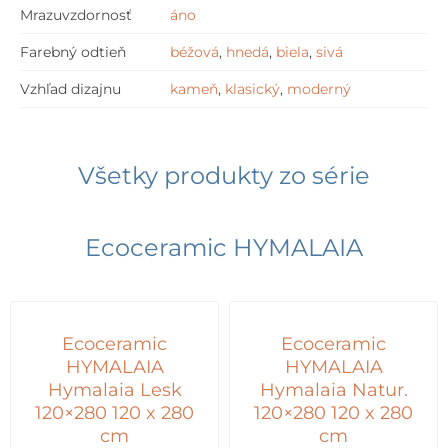
Mrazuvzdornosť
áno
Farebný odtieň
béžová
,
hnedá
,
biela
,
sivá
Vzhľad dizajnu
kameň
,
klasický
,
moderný
Všetky produkty zo série
Ecoceramic HYMALAIA
Ecoceramic
Ecoceramic
HYMALAIA
HYMALAIA
Hymalaia Lesk
Hymalaia Natur.
120×280 120 x 280
120×280 120 x 280
cm
cm