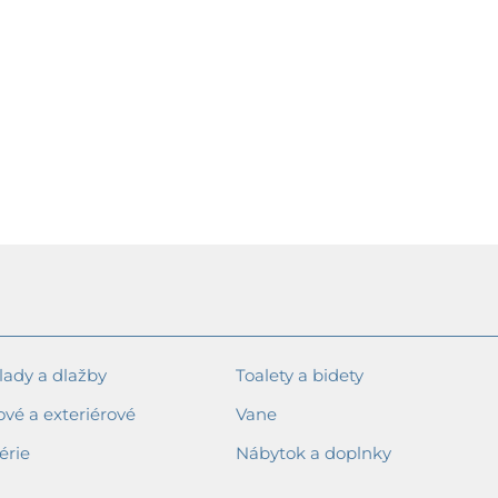
ady a dlažby
Toalety a bidety
ové a exteriérové
Vane
érie
Nábytok a doplnky