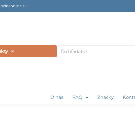
pelneonline.sk
Vyhľadať
ukty
O nás
FAQ
Značky
Kont