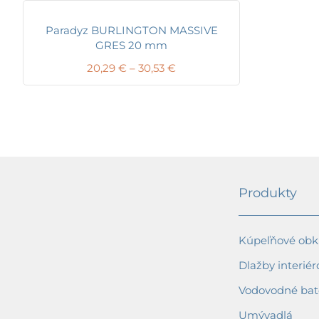
Paradyz BURLINGTON MASSIVE
GRES 20 mm
Price
20,29
€
–
30,53
€
range:
20,29 €
through
30,53 €
Produkty
Kúpeľňové obkl
Dlažby interiér
Vodovodné bat
Umývadlá