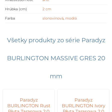
Hrúbka (cm)
2 cm
Farba
slonovinová
,
modrá
Všetky produkty zo série
Paradyz
BURLINGTON MASSIVE GRES 20
mm
Paradyz
Paradyz
BURLINGTON Rust
BURLINGTON Ivory
Płyta Tarasowa 2.0
Płyta Tarasowa 2.0