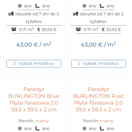
áno
áno
áno
áno
obvykle od 7 dní do 2
obvykle od 7 dní do 2
týždňov
týždňov
2
2
0.71 m
30,53
€
0.71 m
30,53
€
2
2
43,00
€
/ m
43,00
€
/ m
Vybrať množstvo
Vybrať množstvo
Paradyz
Paradyz
BURLINGTON Blue
BURLINGTON Rust
Płyta Tarasowa 2.0
Płyta Tarasowa 2.0
59,5 x 59,5 x 2 cm
59,5 x 59,5 x 2 cm
Povrch:
matný
Povrch:
matný
áno
áno
áno
áno