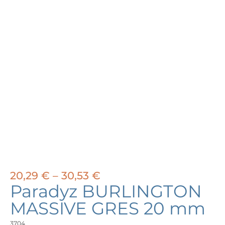
Price
20,29
€
–
30,53
€
range:
Paradyz BURLINGTON
20,29 €
MASSIVE GRES 20 mm
through
30,53 €
3704