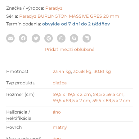
Značka / výrobca:
Paradyz
Séria:
Paradyz BURLINGTON MASSIVE GRES 20 mm
Termín dodania:
obvykle od 7 dní do 2 týždňov
Pridať medzi obľúbené
Hmotnosť
23.44 kg
,
30.38 kg
,
30.81 kg
Typ produktu
dlažba
Rozmer (cm)
59,5 x 119,5 x 2 cm
,
59,5 x 59,5 cm
,
59,5 x 59,5 x 2 cm
,
59,5 x 89,5 x 2 cm
Kalibrácia /
áno
Rektifikácia
Povrch
matný
Mrazuvzdornosť
áno