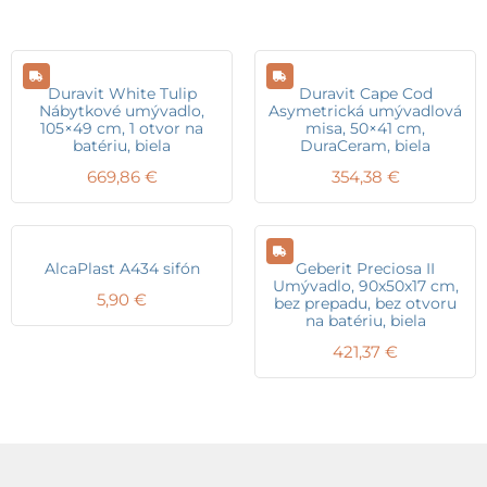
Duravit White Tulip
Duravit Cape Cod
Nábytkové umývadlo,
Asymetrická umývadlová
105×49 cm, 1 otvor na
misa, 50×41 cm,
batériu, biela
DuraCeram, biela
669,86
€
354,38
€
AlcaPlast A434 sifón
Geberit Preciosa II
Umývadlo, 90x50x17 cm,
5,90
€
bez prepadu, bez otvoru
na batériu, biela
421,37
€