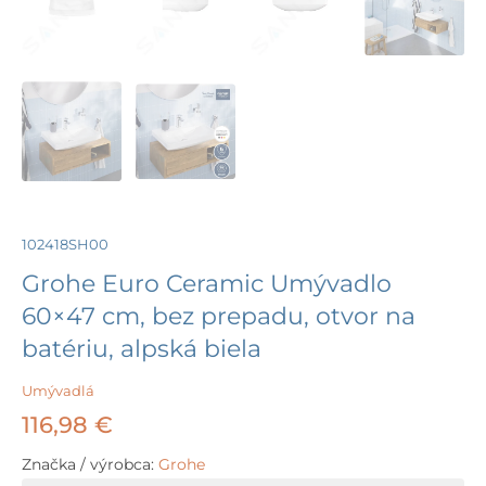
102418SH00
Grohe Euro Ceramic Umývadlo
60×47 cm, bez prepadu, otvor na
batériu, alpská biela
Umývadlá
116,98
€
Značka / výrobca:
Grohe