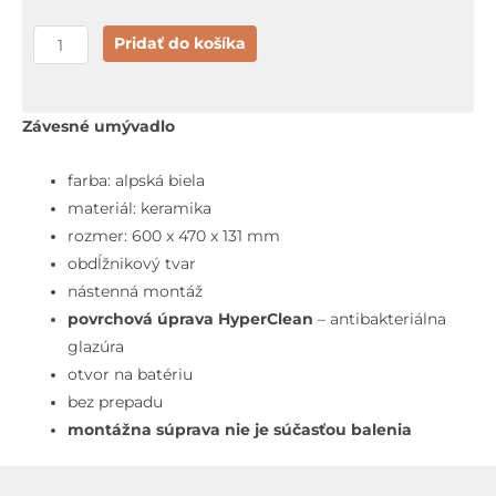
množstvo
Pridať do košíka
Grohe
Euro
Ceramic
Závesné umývadlo
Umývadlo
60x47
farba: alpská biela
cm,
materiál: keramika
bez
rozmer: 600 x 470 x 131 mm
prepadu,
obdĺžnikový tvar
otvor
nástenná montáž
na
povrchová úprava HyperClean
– antibakteriálna
batériu,
glazúra
alpská
otvor na batériu
biela
bez prepadu
montážna súprava nie je súčasťou balenia