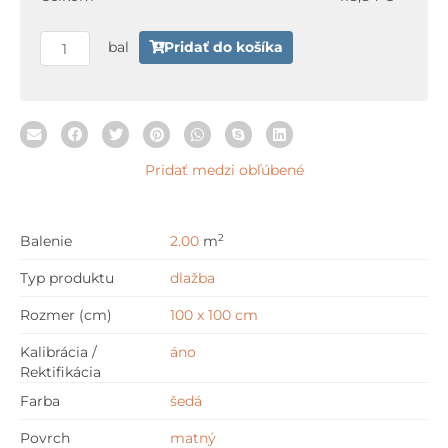
Smoke
100
bal
Pridať do košíka
x
100
cm
Pridať medzi obľúbené
2
Balenie
2.00
m
Typ produktu
dlažba
Rozmer (cm)
100 x 100 cm
Kalibrácia /
áno
Rektifikácia
Farba
šedá
Povrch
matný