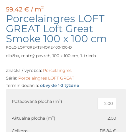
2
59,42
€
/ m
Porcelaingres LOFT
GREAT Loft Great
Smoke 100 x 100 cm
POLG-LOFTGREATSMOKE-100-100-D
dlažba, matný povrch, 100 x 100 cm, 1. trieda
Značka / výrobca:
Porcelaingres
Séria:
Porcelaingres LOFT GREAT
Termín dodania:
obvykle 1-3 týždne
množstvo
Porcelaingres
Požadovaná plocha (m²)
LOFT
GREAT
Aktuálna plocha (m²)
2,00
Loft
Great
Celkom
118,84 €