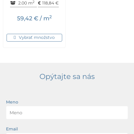
2
2.00 m
118,84
€
2
59,42
€
/ m
Vybrať množstvo
Opýtajte sa nás
Meno
Email