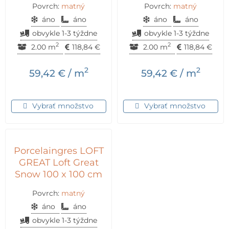
Povrch:
matný
Povrch:
matný
áno
áno
áno
áno
obvykle 1-3 týždne
obvykle 1-3 týždne
2
2
2.00 m
118,84
€
2.00 m
118,84
€
2
2
59,42
€
/ m
59,42
€
/ m
Vybrať množstvo
Vybrať množstvo
Porcelaingres LOFT
GREAT Loft Great
Snow 100 x 100 cm
Povrch:
matný
áno
áno
obvykle 1-3 týždne