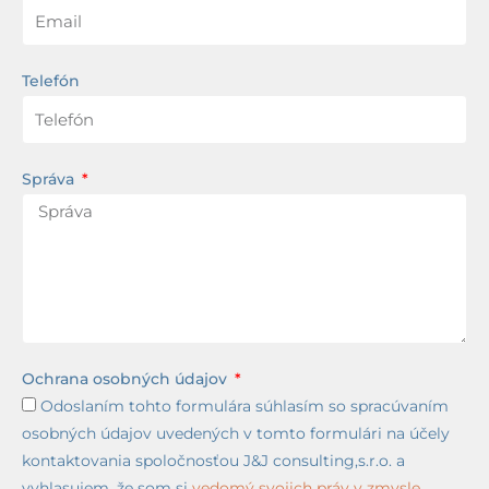
Telefón
Správa
Ochrana osobných údajov
Odoslaním tohto formulára súhlasím so spracúvaním
osobných údajov uvedených v tomto formulári na účely
kontaktovania spoločnosťou J&J consulting,s.r.o. a
vyhlasujem, že som si
vedomý svojich práv v zmysle