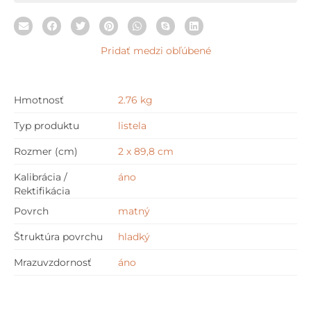
Listwa
Miedziana
Mat.
Pridať medzi obľúbené
2
x
89,8
Hmotnosť
2.76 kg
cm
Typ produktu
listela
Rozmer (cm)
2 x 89,8 cm
Kalibrácia /
áno
Rektifikácia
Povrch
matný
Štruktúra povrchu
hladký
Mrazuvzdornosť
áno