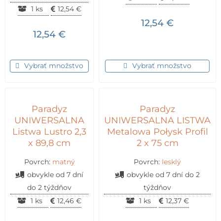
1 ks
12,54
€
12,54
€
12,54
€
Vybrať množstvo
Vybrať množstvo
Paradyz
Paradyz
UNIWERSALNA
UNIWERSALNA LISTWA
Listwa Lustro 2,3
Metalowa Połysk Profil
x 89,8 cm
2 x 75 cm
Povrch:
matný
Povrch:
lesklý
obvykle od 7 dní
obvykle od 7 dní do 2
do 2 týždňov
týždňov
1 ks
12,46
€
1 ks
12,37
€