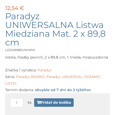
12,54
€
Paradyz
UNIWERSALNA Listwa
Miedziana Mat. 2 x 89,8
cm
L020X8981UNIWMI
listela, hladký povrch, 2 x 89,8 cm, 1. trieda, mrazuvzdorná
Značka / výrobca:
Paradyz
Séria:
Paradyz BARRO
,
Paradyz UNIVERSAL CERAMIC
LISTEL
Termín dodania:
obvykle od 7 dní do 2 týždňov
množstvo
Paradyz
ks
Pridať do košíka
UNIWERSALNA