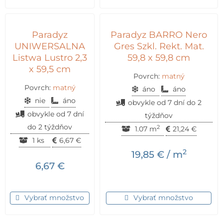
Paradyz
Paradyz BARRO Nero
UNIWERSALNA
Gres Szkl. Rekt. Mat.
Listwa Lustro 2,3
59,8 x 59,8 cm
x 59,5 cm
Povrch:
matný
Povrch:
matný
áno
áno
nie
áno
obvykle od 7 dní do 2
obvykle od 7 dní
týždňov
do 2 týždňov
2
1.07 m
21,24
€
1 ks
6,67
€
2
19,85
€
/ m
6,67
€
Vybrať množstvo
Vybrať množstvo