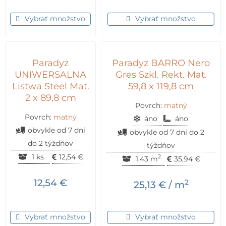
Vybrať množstvo
Vybrať množstvo
Paradyz
Paradyz BARRO Nero
UNIWERSALNA
Gres Szkl. Rekt. Mat.
Listwa Steel Mat.
59,8 x 119,8 cm
2 x 89,8 cm
Povrch:
matný
Povrch:
matný
áno
áno
obvykle od 7 dní
obvykle od 7 dní do 2
do 2 týždňov
týždňov
1 ks
12,54
€
2
1.43 m
35,94
€
12,54
€
2
25,13
€
/ m
Vybrať množstvo
Vybrať množstvo