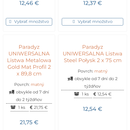
12,46
€
12,37
€
Vybrať množstvo
Vybrať množstvo
Paradyz
Paradyz
UNIWERSALNA
UNIWERSALNA Listwa
Listwa Metalowa
Steel Połysk 2 x 75 cm
Gold Mat Profil 2
Povrch:
matný
x 89,8 cm
obvykle od 7 dní do 2
Povrch:
matný
týždňov
obvykle od 7 dní
1 ks
12,54
€
do 2 týždňov
1 ks
21,75
€
12,54
€
21,75
€