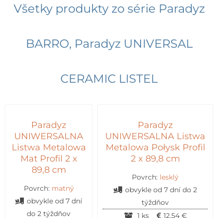
Všetky produkty zo série
Paradyz
BARRO
,
Paradyz UNIVERSAL
CERAMIC LISTEL
Paradyz
Paradyz
UNIWERSALNA
UNIWERSALNA Listwa
Listwa Metalowa
Metalowa Połysk Profil
Mat Profil 2 x
2 x 89,8 cm
89,8 cm
Povrch:
lesklý
Povrch:
matný
obvykle od 7 dní do 2
obvykle od 7 dní
týždňov
do 2 týždňov
1 ks
12,54
€