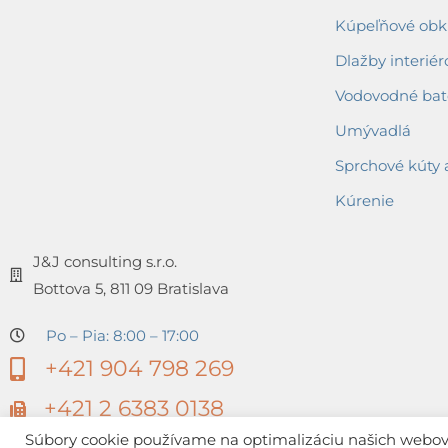
Kúpeľňové obkl
Dlažby interiér
Vodovodné bat
Umývadlá
Sprchové kúty 
Kúrenie
J&J consulting s.r.o.
Bottova 5, 811 09 Bratislava
Po – Pia: 8:00 – 17:00
+421 904 798 269
+421 2 6383 0138
Súbory cookie používame na optimalizáciu našich webovýc