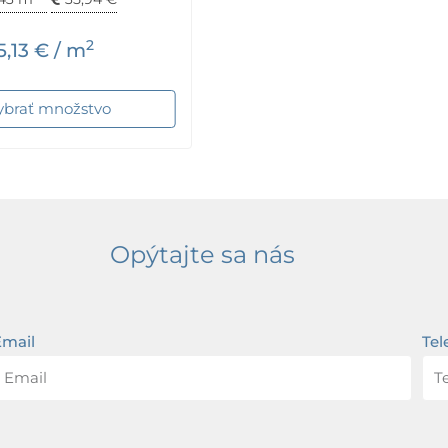
2
5,13
€
/ m
ybrať množstvo
Opýtajte sa nás
Email
Tel