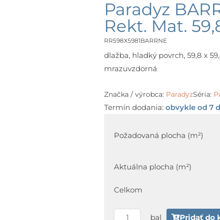
Paradyz BARR
Rekt. Mat. 59,
RR598X5981BARRNE
dlažba, hladký povrch, 59,8 x 59,8
mrazuvzdorná
Značka / výrobca:
Paradyz
Séria:
P
Termín dodania:
obvykle od 7 d
množstvo
Paradyz
Požadovaná plocha (m²)
BARRO
Nero
Aktuálna plocha (m²)
Gres
Szkl.
Celkom
Rekt.
Mat.
bal
Pridať do 