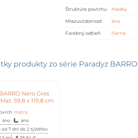
Štruktúra povrchu
hladký
Mrazuvzdornosť
áno
Farebný odtieň
čierna
tky produkty zo série
Paradyz BARRO
 BARRO Nero Gres
 Mat. 59,8 x 119,8 cm
ovrch:
matný
áno
áno
 od 7 dní do 2 týždňov
2
.43 m
35,94
€