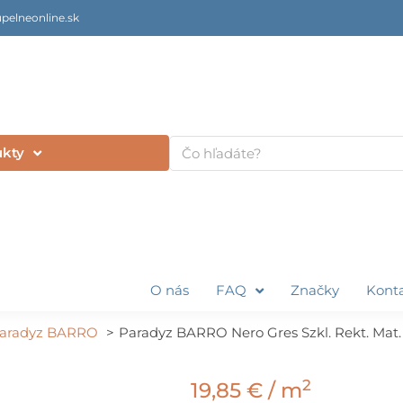
pelneonline.sk
Vyhľadať
ukty
O nás
FAQ
Značky
Kont
aradyz BARRO
Paradyz BARRO Nero Gres Szkl. Rekt. Mat. 
2
19,85
€
/ m