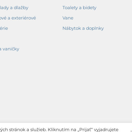
ady a dlažby
Toalety a bidety
ové a exteriérové
Vane
érie
Nábytok a doplnky
a vaničky
h stránok a služieb. Kliknutím na „Prijať“ vyjadrujete