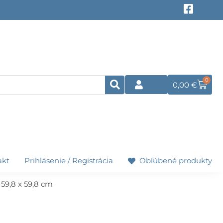
F
a
c
e
b
o
o
k
0
Cart
0,00
€
-
s
q
u
a
r
e
akt
Prihlásenie / Registrácia
Obľúbené produkty
59,8 x 59,8 cm