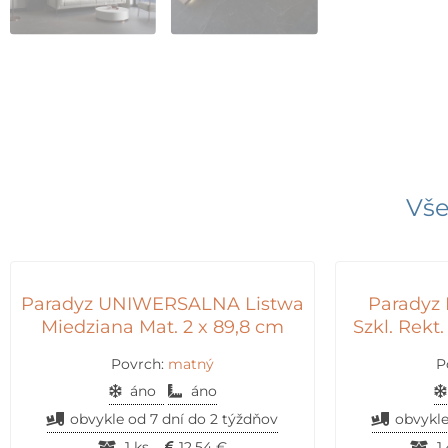
Vše
Paradyz UNIWERSALNA Listwa
Paradyz
Miedziana Mat. 2 x 89,8 cm
Szkl. Rekt.
Povrch:
matný
P
áno
áno
obvykle od 7 dní do 2 týždňov
obvykle
1 ks
12,54
€
1