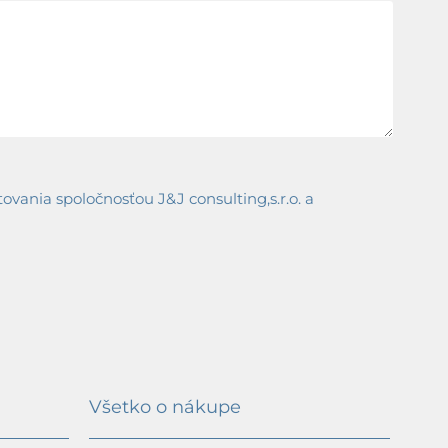
ania spoločnosťou J&J consulting,s.r.o. a
Všetko o nákupe