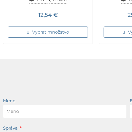
12,54
€
2
Vybrať množstvo
V
Meno
Správa