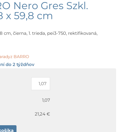
O Nero Gres Szkl.
8 x 59,8 cm
 cm, čierna, 1. trieda, pei3-750, rektifikovaná,
aradyz BARRO
ní do 2 týždňov
1,07
21,24 €
košíka