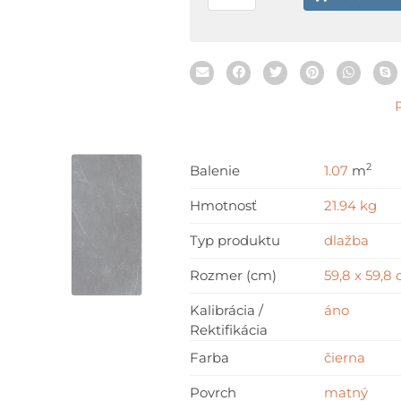
59,8
x
59,8
cm
2
Balenie
1.07
m
Hmotnosť
21.94 kg
Typ produktu
dlažba
Rozmer (cm)
59,8 x 59,8
Kalibrácia /
áno
Rektifikácia
Farba
čierna
Povrch
matný