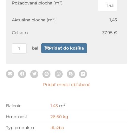
Paradyz
Požadovaná plocha (m²)
SUNNYDUST
Beige
Aktuálna plocha (m²)
1,43
Gres
Szkl.
Celkom
37,95 €
Rekt.
Mat.
bal
Pridať do košíka
59,8
x
119,8
cm
Pridať medzi obľúbené
2
Balenie
1.43
m
Hmotnosť
26.60 kg
Typ produktu
dlažba