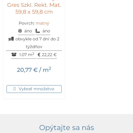
Gres Szkl. Rekt. Mat.
59,8 x 59,8 cm
Povrch:
matný
áno
áno
obvykle od 7 dní do 2
týždňov
2
1.07 m
22,22
€
2
20,77
€
/ m
Vybrať množstvo
Opýtajte sa nás