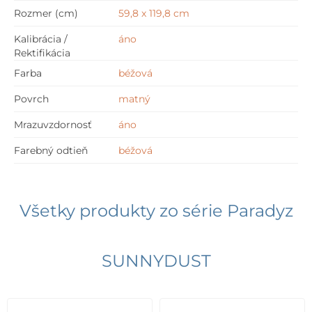
Rozmer (cm)
59,8 x 119,8 cm
Kalibrácia /
áno
Rektifikácia
Farba
béžová
Povrch
matný
Mrazuvzdornosť
áno
Farebný odtieň
béžová
Všetky produkty zo série
Paradyz
SUNNYDUST