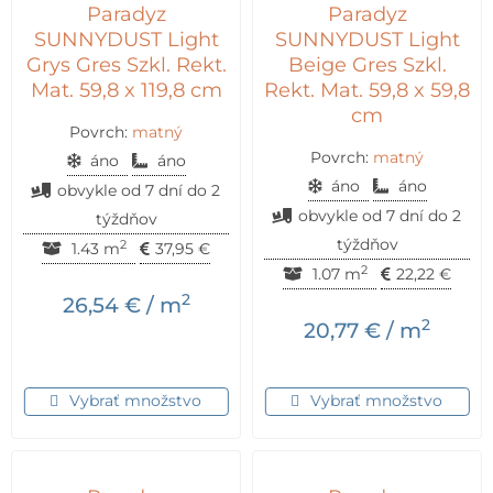
Paradyz
Paradyz
SUNNYDUST Light
SUNNYDUST Light
Grys Gres Szkl. Rekt.
Beige Gres Szkl.
Mat. 59,8 x 119,8 cm
Rekt. Mat. 59,8 x 59,8
cm
Povrch:
matný
Povrch:
matný
áno
áno
áno
áno
obvykle od 7 dní do 2
obvykle od 7 dní do 2
týždňov
týždňov
2
1.43 m
37,95
€
2
1.07 m
22,22
€
2
26,54
€
/ m
2
20,77
€
/ m
Vybrať množstvo
Vybrať množstvo