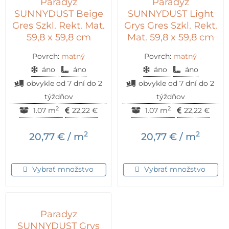
Paradyz
Paradyz
SUNNYDUST Beige
SUNNYDUST Light
Gres Szkl. Rekt. Mat.
Grys Gres Szkl. Rekt.
59,8 x 59,8 cm
Mat. 59,8 x 59,8 cm
Povrch:
matný
Povrch:
matný
áno
áno
áno
áno
obvykle od 7 dní do 2
obvykle od 7 dní do 2
týždňov
týždňov
2
2
1.07 m
22,22
€
1.07 m
22,22
€
2
2
20,77
€
/ m
20,77
€
/ m
Vybrať množstvo
Vybrať množstvo
Paradyz
SUNNYDUST Grys