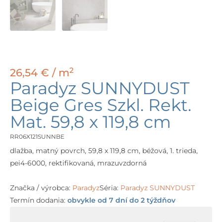
2
26,54
€
/ m
Paradyz SUNNYDUST
Beige Gres Szkl. Rekt.
Mat. 59,8 x 119,8 cm
RR06X121SUNNBE
dlažba, matný povrch, 59,8 x 119,8 cm, béžová, 1. trieda,
pei4-6000, rektifikovaná, mrazuvzdorná
Značka / výrobca:
Paradyz
Séria:
Paradyz SUNNYDUST
Termín dodania:
obvykle od 7 dní do 2 týždňov
množstvo