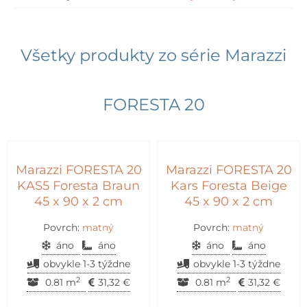
Všetky produkty zo série
Marazzi
FORESTA 20
Marazzi FORESTA 20
Marazzi FORESTA 20
KAS5 Foresta Braun
Kars Foresta Beige
45 x 90 x 2 cm
45 x 90 x 2 cm
Povrch:
matný
Povrch:
matný
áno
áno
áno
áno
obvykle 1-3 týždne
obvykle 1-3 týždne
2
2
0.81 m
31,32
€
0.81 m
31,32
€