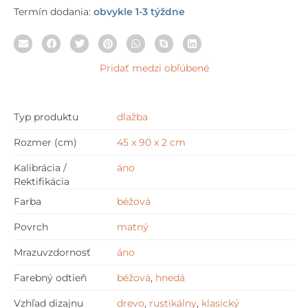
Termín dodania:
obvykle 1-3 týždne
Pridať medzi obľúbené
Typ produktu
dlažba
Rozmer (cm)
45 x 90 x 2 cm
Kalibrácia /
áno
Rektifikácia
Farba
béžová
Povrch
matný
Mrazuvzdornosť
áno
Farebný odtieň
béžová
,
hnedá
Vzhľad dizajnu
drevo
,
rustikálny
,
klasický