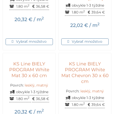
obvykle 1-3 týždne
2
1.80 m
36,58
€
2
1.80 m
39,64
€
2
20,32
€
/ m
2
22,02
€
/ m
Vybrať množstvo
Vybrať množstvo
KS Line BIELY
KS Line BIELY
PROGRAM White
PROGRAM White
Mat 30 x 60 cm
Mat Chevron 30 x 60
cm
Povrch:
lesklý, matný
Povrch:
lesklý, matný
obvykle 1-3 týždne
obvykle 1-3 týždne
2
1.80 m
36,58
€
2
1.80 m
39,64
€
2
20,32
€
/ m