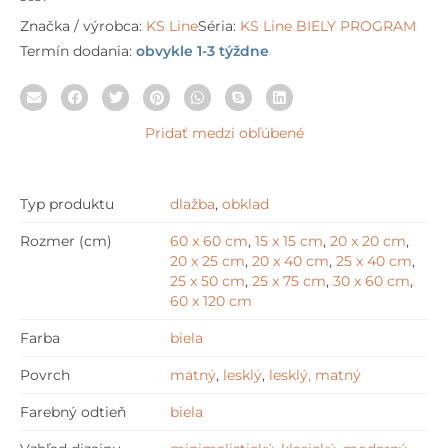
Značka / výrobca:
KS Line
Séria:
KS Line BIELY PROGRAM
Termín dodania:
obvykle 1-3 týždne
Pridať medzi obľúbené
Typ produktu
dlažba
,
obklad
Rozmer (cm)
60 x 60 cm
,
15 x 15 cm
,
20 x 20 cm
,
20 x 25 cm
,
20 x 40 cm
,
25 x 40 cm
,
25 x 50 cm
,
25 x 75 cm
,
30 x 60 cm
,
60 x 120 cm
Farba
biela
Povrch
matný
,
lesklý
,
lesklý, matný
Farebný odtieň
biela