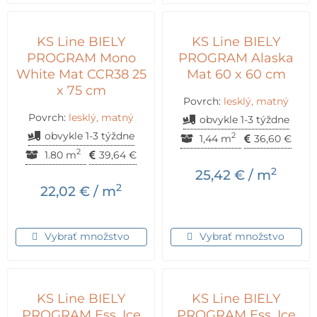
KS Line BIELY
KS Line BIELY
PROGRAM Mono
PROGRAM Alaska
White Mat CCR38 25
Mat 60 x 60 cm
x 75 cm
Povrch:
lesklý, matný
Povrch:
lesklý, matný
obvykle 1-3 týždne
obvykle 1-3 týždne
2
1,44 m
36,60
€
2
1.80 m
39,64
€
2
25,42
€
/ m
2
22,02
€
/ m
Vybrať množstvo
Vybrať množstvo
KS Line BIELY
KS Line BIELY
PROGRAM Ess. Ice
PROGRAM Ess. Ice