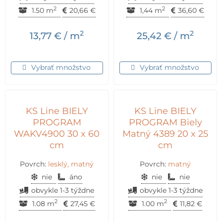
2
2
1.50 m
20,66
€
1,44 m
36,60
€
2
2
13,77
€
/ m
25,42
€
/ m
Vybrať množstvo
Vybrať množstvo
KS Line BIELY
KS Line BIELY
PROGRAM
PROGRAM Biely
WAKV4900 30 x 60
Matný 4389 20 x 25
cm
cm
Povrch:
lesklý, matný
Povrch:
matný
nie
áno
nie
nie
obvykle 1-3 týždne
obvykle 1-3 týždne
2
2
1.08 m
27,45
€
1.00 m
11,82
€