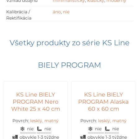
Vzhľad dizajnu
minimalistický
,
klasický
,
moderný
Kalibrácia /
áno
,
nie
Rektifikácia
Všetky produkty zo série
KS Line
BIELY PROGRAM
KS Line BIELY
KS Line BIELY
PROGRAM Nero
PROGRAM Alaska
White 25 x 40 cm
60 x 60 cm
Povrch:
lesklý, matný
Povrch:
lesklý, matný
nie
nie
nie
nie
obvykle 1-3 týždne
obvykle 1-3 týždne