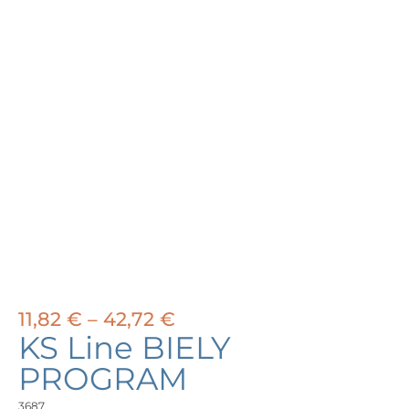
Price
11,82
€
–
42,72
€
range:
KS Line BIELY
11,82 €
PROGRAM
through
42,72 €
3687