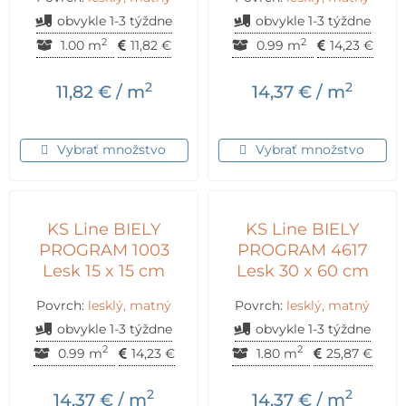
obvykle 1-3 týždne
obvykle 1-3 týždne
2
2
1.00 m
11,82
€
0.99 m
14,23
€
2
2
11,82
€
/ m
14,37
€
/ m
Vybrať množstvo
Vybrať množstvo
KS Line BIELY
KS Line BIELY
PROGRAM 1003
PROGRAM 4617
Lesk 15 x 15 cm
Lesk 30 x 60 cm
Povrch:
lesklý, matný
Povrch:
lesklý, matný
obvykle 1-3 týždne
obvykle 1-3 týždne
2
2
0.99 m
14,23
€
1.80 m
25,87
€
2
2
14,37
€
/ m
14,37
€
/ m