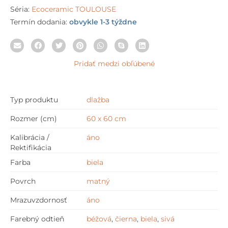
Séria:
Ecoceramic TOULOUSE
Termín dodania:
obvykle 1-3 týždne
Pridať medzi obľúbené
Typ produktu
dlažba
Rozmer (cm)
60 x 60 cm
Kalibrácia /
áno
Rektifikácia
Farba
biela
Povrch
matný
Mrazuvzdornosť
áno
Farebný odtieň
béžová
,
čierna
,
biela
,
sivá