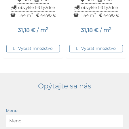
obvykle 1-3 týždne
obvykle 1-3 týždne
2
2
1,44 m
44,90
€
1,44 m
44,90
€
2
2
31,18
€
/ m
31,18
€
/ m
Vybrať množstvo
Vybrať množstvo
Opýtajte sa nás
Meno