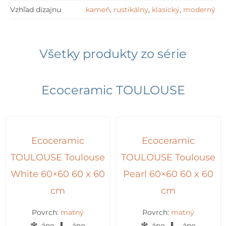
Vzhľad dizajnu
kameň
,
rustikálny
,
klasický
,
moderný
Všetky produkty zo série
Ecoceramic TOULOUSE
Ecoceramic
Ecoceramic
TOULOUSE Toulouse
TOULOUSE Toulouse
White 60×60 60 x 60
Pearl 60×60 60 x 60
cm
cm
Povrch:
matný
Povrch:
matný
áno
áno
áno
áno