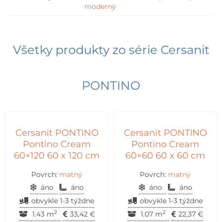
moderný
Všetky produkty zo série
Cersanit
PONTINO
Cersanit PONTINO
Cersanit PONTINO
Pontino Cream
Pontino Cream
60×120 60 x 120 cm
60×60 60 x 60 cm
Povrch:
matný
Povrch:
matný
áno
áno
áno
áno
obvykle 1-3 týždne
obvykle 1-3 týždne
2
2
1.43 m
33,42
€
1.07 m
22,37
€