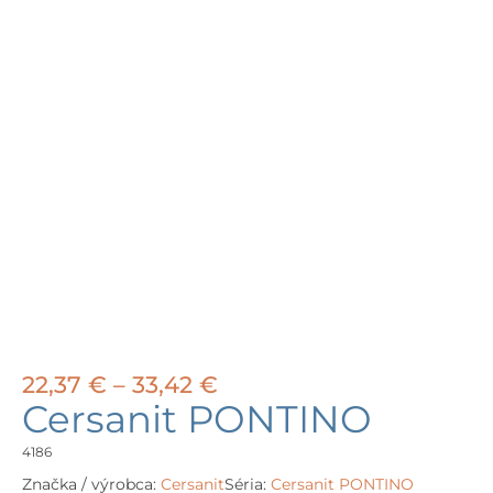
Price
22,37
€
–
33,42
€
range:
Cersanit PONTINO
22,37 €
through
4186
33,42 €
Značka / výrobca:
Cersanit
Séria:
Cersanit PONTINO