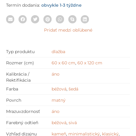
Termín dodania:
obvykle 1-3 týždne
Pridať medzi obľúbené
Typ produktu
dlažba
Rozmer (cm)
60 x 60 cm
,
60 x 120 cm
Kalibrácia /
áno
Rektifikácia
Farba
béžová
,
šedá
Povrch
matný
Mrazuvzdornosť
áno
Farebný odtieň
béžová
,
sivá
Vzhľad dizajnu
kameň
,
minimalistický
,
klasický
,