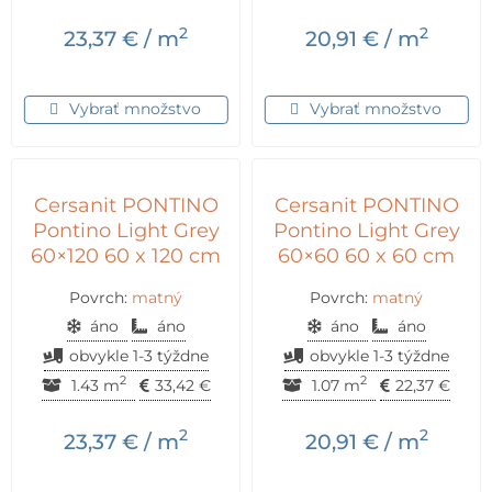
2
2
23,37
€
/ m
20,91
€
/ m
Vybrať množstvo
Vybrať množstvo
Cersanit PONTINO
Cersanit PONTINO
Pontino Light Grey
Pontino Light Grey
60×120 60 x 120 cm
60×60 60 x 60 cm
Povrch:
matný
Povrch:
matný
áno
áno
áno
áno
obvykle 1-3 týždne
obvykle 1-3 týždne
2
2
1.43 m
33,42
€
1.07 m
22,37
€
2
2
23,37
€
/ m
20,91
€
/ m