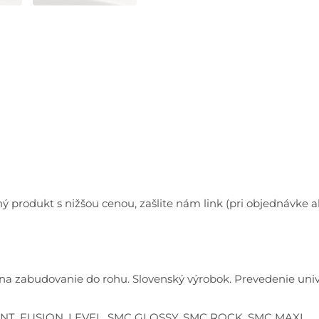
ý produkt s nižšou cenou, zašlite nám link (pri objednávk
na zabudovanie do rohu. Slovenský výrobok. Prevedenie unive
ENT, FUSION, LEVEL, SMC GLOSSY, SMC ROCK, SMC MAXI