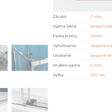
Záruka
2 roky
Výplne (sklo)
bezpečnost
Farba profilu
chróm
Vyhotovenie
obojstranné
Otváranie
posuvné dv
Hrúbka výplne
6 mm
Výška
200 cm