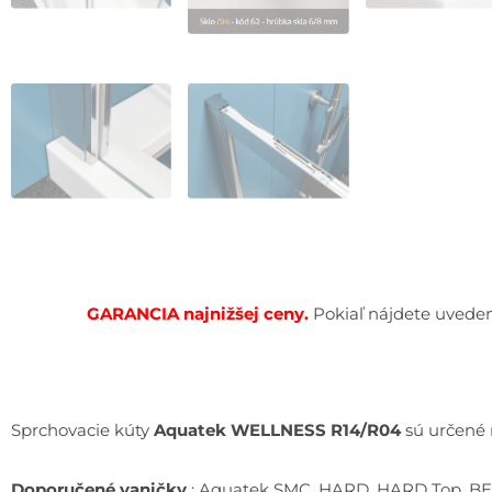
GARANCIA najnižšej cen
y.
Pokiaľ nájdete uveden
Sprchovacie kúty
Aquatek
WELLNESS R14/R04
sú určené 
Doporučené vaničky
: Aquatek SMC, HARD, HARD Top, B