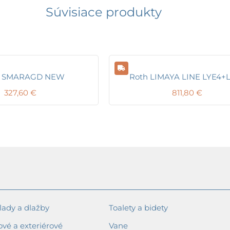
Súvisiace produkty
ec SMARAGD NEW
Roth LIMAYA LINE LYE4+
327,60
€
811,80
€
ady a dlažby
Toalety a bidety
ové a exteriérové
Vane