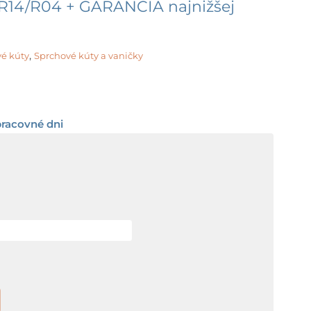
14/R04 + GARANCIA najnižšej
,
é kúty
Sprchové kúty a vaničky
Price
range:
pracovné dni
464,00 €
through
474,20 €