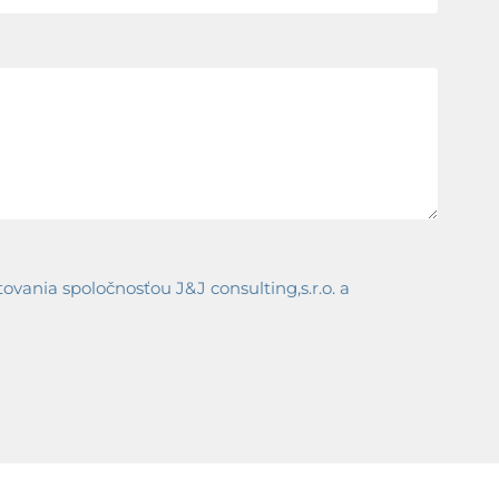
ania spoločnosťou J&J consulting,s.r.o. a