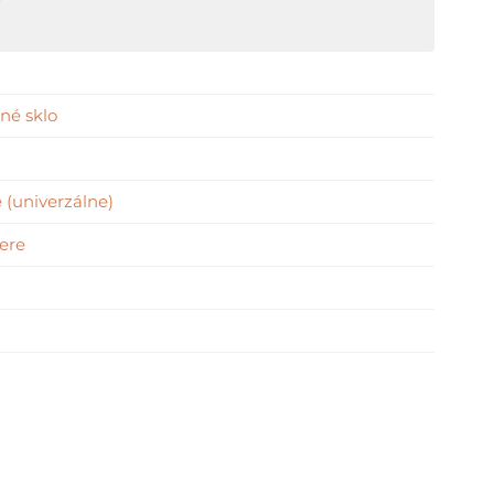
né sklo
 (univerzálne)
ere