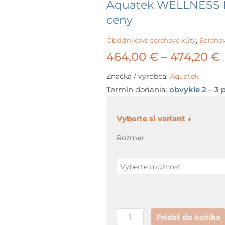
Aquatek WELLNESS R
ceny
,
Obdĺžnikové sprchové kúty
Sprchov
464,00
€
–
474,20
€
Značka / výrobca:
Aquatek
Termín dodania:
obvykle 2 – 3 
množstvo
Aquatek
Rozmer
WELLNESS
R14/R04
+
GARANCIA
najnižšej
ceny
Pridať do košíka