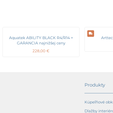
Aquatek ABILITY BLACK R4/R14 +
Artt
GARANCIA najnižšej ceny
228,00
€
Produkty
Kúpeľňové obkl
Dlažby interiér