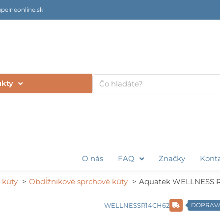
pelneonline.sk
Vyhľadať
ukty
O nás
FAQ
Značky
Kont
 kúty
Obdĺžnikové sprchové kúty
Aquatek WELLNESS R1
WELLNESSR14CH62
DOPRAV