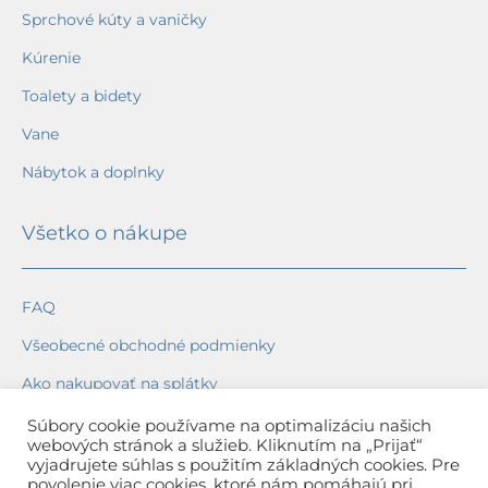
Sprchové kúty a vaničky
Kúrenie
Toalety a bidety
Vane
Nábytok a doplnky
Všetko o nákupe
FAQ
Všeobecné obchodné podmienky
Ako nakupovať na splátky
Ochrana osobných údajov
Súbory cookie používame na optimalizáciu našich
webových stránok a služieb. Kliknutím na „Prijať“
Reklamačný poriadok
vyjadrujete súhlas s použitím základných cookies. Pre
povolenie viac cookies, ktoré nám pomáhajú pri