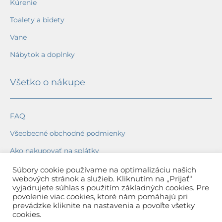
Kúrenie
Toalety a bidety
Vane
Nábytok a doplnky
Všetko o nákupe
FAQ
Všeobecné obchodné podmienky
Ako nakupovať na splátky
Ochrana osobných údajov
Súbory cookie používame na optimalizáciu našich
webových stránok a služieb. Kliknutím na „Prijať“
Reklamačný poriadok
vyjadrujete súhlas s použitím základných cookies. Pre
povolenie viac cookies, ktoré nám pomáhajú pri
Spôsob a cena dopravy
prevádzke kliknite na nastavenia a povoľte všetky
cookies.
Dodacie lehoty