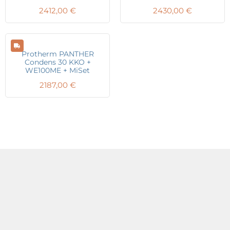
2412,00
€
2430,00
€
Protherm PANTHER
Condens 30 KKO +
WE100ME + MiSet
2187,00
€