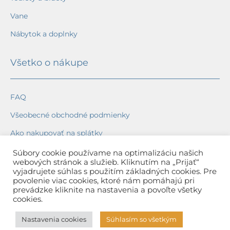
Vane
Nábytok a doplnky
Všetko o nákupe
FAQ
Všeobecné obchodné podmienky
Ako nakupovať na splátky
Ochrana osobných údajov
Súbory cookie používame na optimalizáciu našich
webových stránok a služieb. Kliknutím na „Prijať“
Reklamačný poriadok
vyjadrujete súhlas s použitím základných cookies. Pre
povolenie viac cookies, ktoré nám pomáhajú pri
Spôsob a cena dopravy
prevádzke kliknite na nastavenia a povoľte všetky
cookies.
Dodacie lehoty
Nastavenia cookies
Súhlasím so všetkým
Spôsob platby