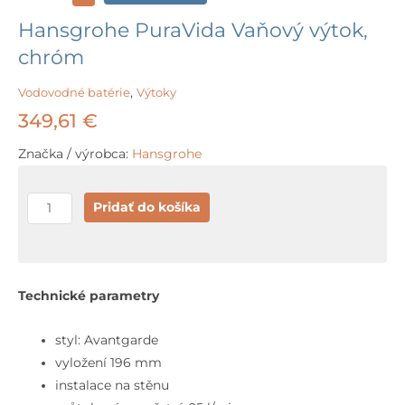
Hansgrohe PuraVida Vaňový výtok,
chróm
Vodovodné batérie
,
Výtoky
349,61
€
Značka / výrobca:
Hansgrohe
množstvo
Pridať do košíka
Hansgrohe
PuraVida
Vaňový
výtok,
Technické parametry
chróm
styl: Avantgarde
vyložení 196 mm
instalace na stěnu