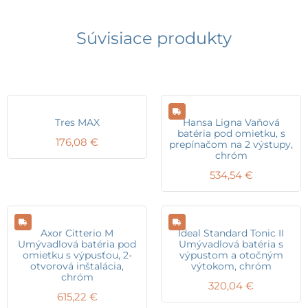
Súvisiace produkty
Tres MAX
Hansa Ligna Vaňová
batéria pod omietku, s
176,08
€
prepínačom na 2 výstupy,
chróm
534,54
€
Axor Citterio M
Ideal Standard Tonic II
Umývadlová batéria pod
Umývadlová batéria s
omietku s výpusťou, 2-
výpustom a otočným
otvorová inštalácia,
výtokom, chróm
chróm
320,04
€
615,22
€