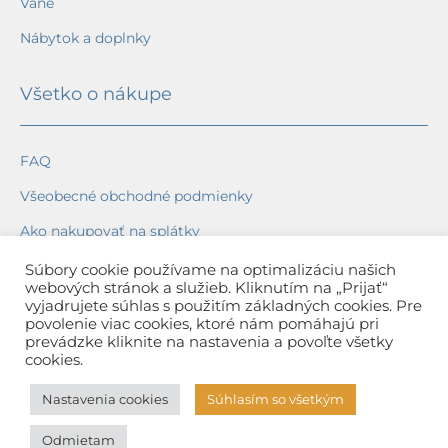
Vane
Nábytok a doplnky
Všetko o nákupe
FAQ
Všeobecné obchodné podmienky
Ako nakupovať na splátky
Ochrana osobných údajov
Súbory cookie používame na optimalizáciu našich
webových stránok a služieb. Kliknutím na „Prijať“
Reklamačný poriadok
vyjadrujete súhlas s použitím základných cookies. Pre
povolenie viac cookies, ktoré nám pomáhajú pri
Spôsob a cena dopravy
prevádzke kliknite na nastavenia a povoľte všetky
cookies.
Dodacie lehoty
Nastavenia cookies
Súhlasím so všetkým
Spôsob platby
Odmietam
Záruka na tovar