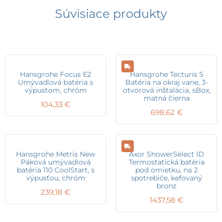
Súvisiace produkty
Hansgrohe Focus E2
Hansgrohe Tecturis S
Umývadlová batéria s
Batéria na okraj vane, 3-
výpustom, chróm
otvorová inštalácia, sBox,
matná čierna
104,33
€
698,62
€
Hansgrohe Metris New
Axor ShowerSelect ID
Páková umývadlová
Termostatická batéria
batéria 110 CoolStart, s
pod omietku, na 2
výpusťou, chróm
spotrebiče, kefovaný
bronz
239,18
€
1437,58
€