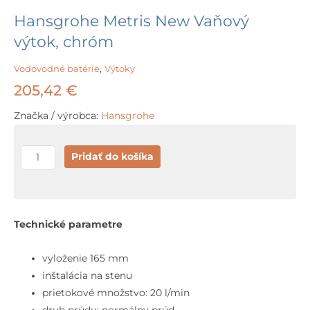
Hansgrohe Metris New Vaňový
výtok, chróm
Vodovodné batérie
,
Výtoky
205,42
€
Značka / výrobca:
Hansgrohe
množstvo
Pridať do košíka
Hansgrohe
Metris
New
Vaňový
Technické parametre
výtok,
chróm
vyloženie 165 mm
inštalácia na stenu
prietokové množstvo: 20 l/min